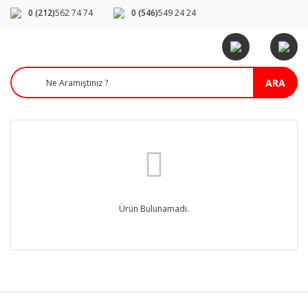
0 (212)
562 74 74
0 (546)
549 24 24
ARA
Ürün Bulunamadı.