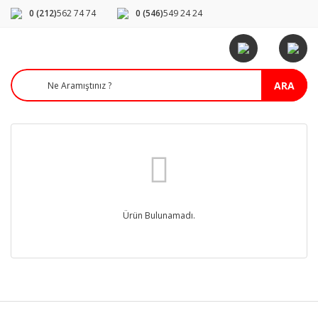
0 (212)
562 74 74
0 (546)
549 24 24
ARA
Ürün Bulunamadı.