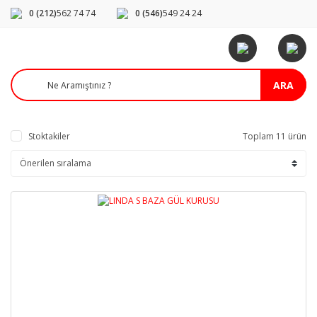
0 (212)
562 74 74
0 (546)
549 24 24
ARA
Stoktakiler
Toplam 11 ürün