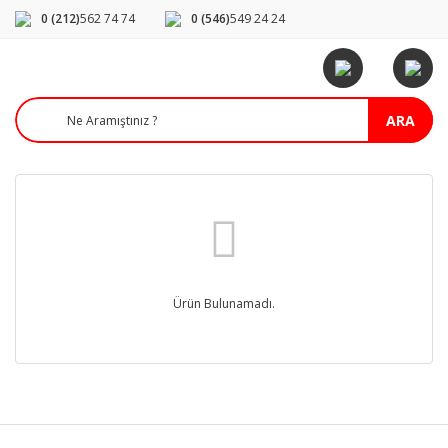
0 (212)
562 74 74
0 (546)
549 24 24
ARA
Ürün Bulunamadı.