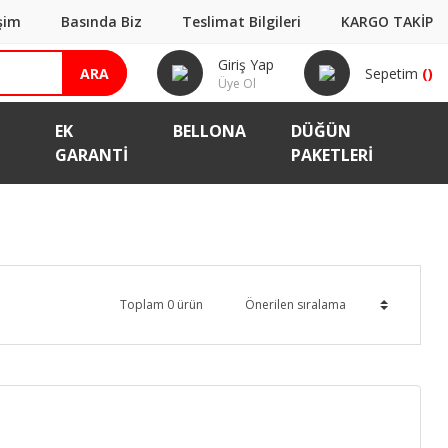
işim
Basında Biz
Teslimat Bilgileri
KARGO TAKİP
Giriş Yap
ARA
Sepetim
(
)
Üye Ol
EK
BELLONA
DÜĞÜN
GARANTI
PAKETLERİ
Toplam 0 ürün