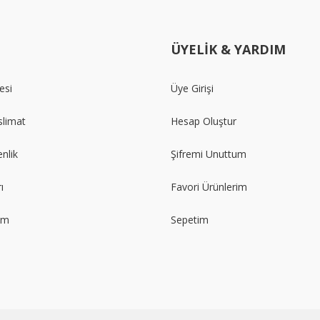
ÜYELİK & YARDIM
esi
Üye Girişi
limat
Hesap Oluştur
enlik
Şifremi Unuttum
ı
Favori Ürünlerim
im
Sepetim