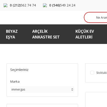
0 (212)
562 74 74
0 (546)
549 24 24
BEYAZ
ARÇELIK
KÜÇÜK EV
EŞYA
ANKASTRE SET
ALETLERI
Seçimleriniz
Stoktaki
Marka
immergas