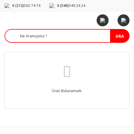
0 (212)
562 74 74
0 (546)
549 24 24
ARA
Ürün Bulunamadı.