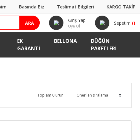
işim
Basında Biz
Teslimat Bilgileri
KARGO TAKİP
Giriş Yap
ARA
Sepetim
(
)
Üye Ol
EK
BELLONA
DÜĞÜN
GARANTI
PAKETLERİ
Toplam 0 ürün