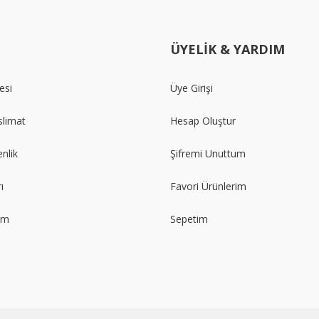
ÜYELİK & YARDIM
esi
Üye Girişi
limat
Hesap Oluştur
enlik
Şifremi Unuttum
ı
Favori Ürünlerim
im
Sepetim