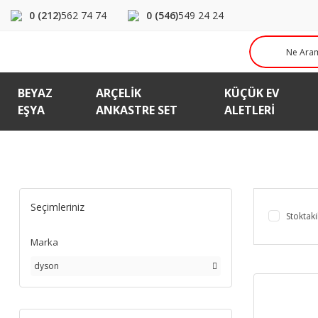
0 (212)
562 74 74
0 (546)
549 24 24
BEYAZ
ARÇELIK
KÜÇÜK EV
EŞYA
ANKASTRE SET
ALETLERI
Seçimleriniz
Stoktaki
Marka
dyson