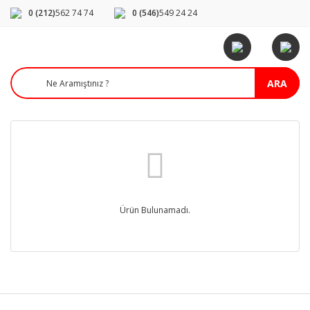
0 (212)
562 74 74
0 (546)
549 24 24
ARA
Ürün Bulunamadı.