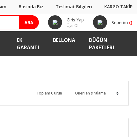
işim
Basında Biz
Teslimat Bilgileri
KARGO TAKİP
Giriş Yap
ARA
Sepetim
(
)
Üye Ol
EK
BELLONA
DÜĞÜN
GARANTI
PAKETLERİ
Toplam 0 ürün