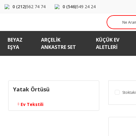
0 (212)
562 74 74
0 (546)
549 24 24
BEYAZ
ARÇELIK
KÜÇÜK EV
EŞYA
ANKASTRE SET
ALETLERI
Yatak Örtüsü
Stoktaki
Ev Tekstili