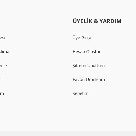
ÜYELİK & YARDIM
esi
Üye Girişi
limat
Hesap Oluştur
enlik
Şifremi Unuttum
ı
Favori Ürünlerim
im
Sepetim