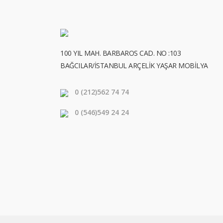
100 YIL MAH. BARBAROS CAD. NO :103
BAĞCILAR/İSTANBUL ARÇELİK YAŞAR MOBİLYA
0 (212)
562 74 74
0 (546)
549 24 24