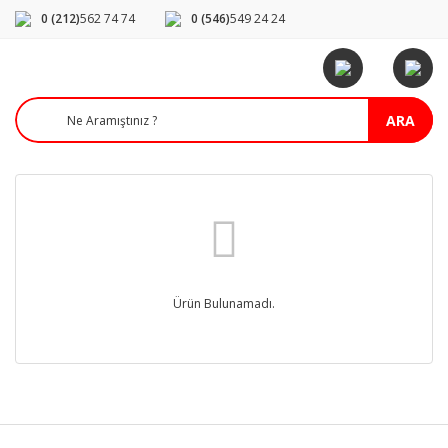
0 (212)
562 74 74
0 (546)
549 24 24
ARA
Ürün Bulunamadı.