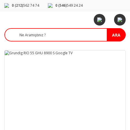
0 (212)
562 74 74
0 (546)
549 24 24
ARA