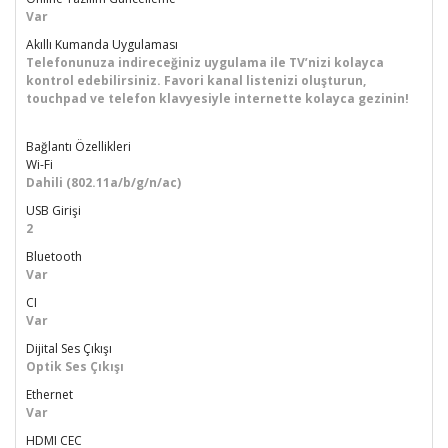
Var
Akıllı Kumanda Uygulaması
Telefonunuza indireceğiniz uygulama ile TV’nizi kolayca
kontrol edebilirsiniz. Favori kanal listenizi oluşturun,
touchpad ve telefon klavyesiyle internette kolayca gezinin!
Bağlantı Özellikleri
Wi-Fi
Dahili (802.11a/b/g/n/ac)
USB Girişi
2
Bluetooth
Var
CI
Var
Dijital Ses Çıkışı
Optik Ses Çıkışı
Ethernet
Var
HDMI CEC