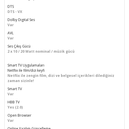
DTS
DTS - VX
Dolby Digital Ses
Var
AVL
Var
Ses Çıkış Gücü
2 x 10 / 20 Watt nominal / müzik gücü
Smart TV Uygulamaları
Netflix ile film/dizi keyfi
Netflix ile zengin film, dizi ve belgesel içerikleri dilediğiniz
zaman sizinle!
Smart TV
Var
HBB TV
Yes (2.0)
Open Browser
Var
Online Yazılım Güncelleme