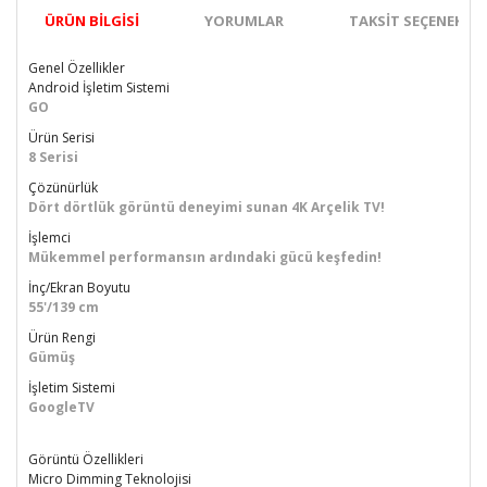
ÜRÜN BILGISI
YORUMLAR
TAKSIT SEÇENEKLER
Genel Özellikler
Android İşletim Sistemi
GO
Ürün Serisi
8 Serisi
Çözünürlük
Dört dörtlük görüntü deneyimi sunan 4K Arçelik TV!
İşlemci
Mükemmel performansın ardındaki gücü keşfedin!
İnç/Ekran Boyutu
55'/139 cm
Ürün Rengi
Gümüş
İşletim Sistemi
GoogleTV
Görüntü Özellikleri
Micro Dimming Teknolojisi