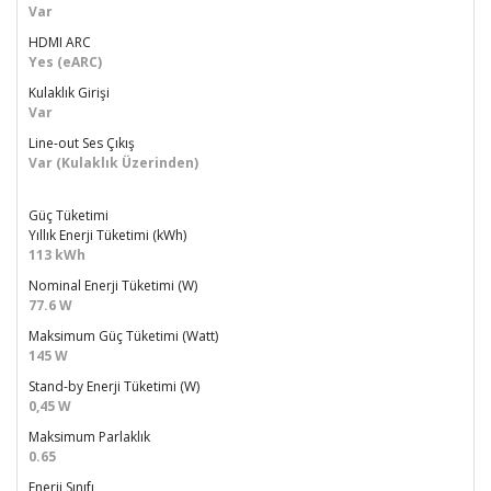
Var
HDMI ARC
Yes (eARC)
Kulaklık Girişi
Var
Line-out Ses Çıkış
Var (Kulaklık Üzerinden)
Güç Tüketimi
Yıllık Enerji Tüketimi (kWh)
113 kWh
Nominal Enerji Tüketimi (W)
77.6 W
Maksimum Güç Tüketimi (Watt)
145 W
Stand-by Enerji Tüketimi (W)
0,45 W
Maksimum Parlaklık
0.65
Enerji Sınıfı