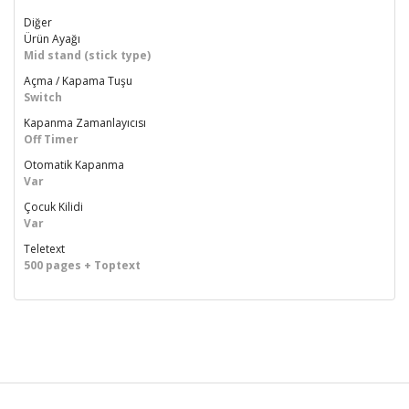
Diğer
Ürün Ayağı
Mid stand (stick type)
Açma / Kapama Tuşu
Switch
Kapanma Zamanlayıcısı
Off Timer
Otomatik Kapanma
Var
Çocuk Kilidi
Var
Teletext
500 pages + Toptext
Bu ürünün fiyat bilgisi, resim, ürün açıklamalarında ve diğer
konularda yetersiz gördüğünüz noktaları öneri formunu
Bu ürüne ilk yorumu siz yapın!
kullanarak tarafımıza iletebilirsiniz.
Görüş ve önerileriniz için teşekkür ederiz.
Yorum Yaz