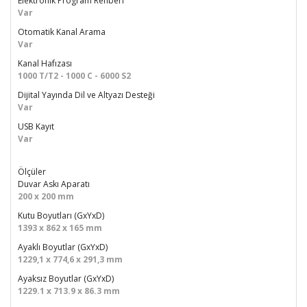
Elektronik Program Rehberi
Var
Otomatik Kanal Arama
Var
Kanal Hafızası
1000 T/T2 - 1000 C - 6000 S2
Dijital Yayında Dil ve Altyazı Desteği
Var
USB Kayıt
Var
Ölçüler
Duvar Askı Aparatı
200 x 200 mm
Kutu Boyutları (GxYxD)
1393 x 862 x 165 mm
Ayaklı Boyutlar (GxYxD)
1229,1 x 774,6 x 291,3 mm
Ayaksız Boyutlar (GxYxD)
1229.1 x 713.9 x 86.3 mm