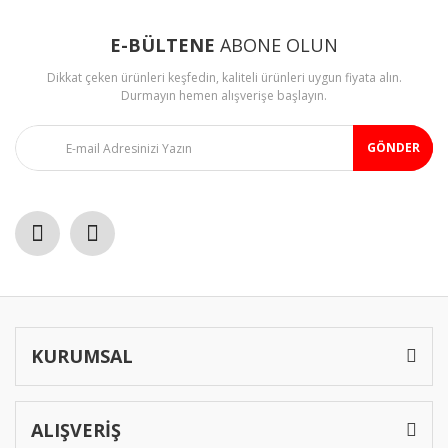
Ürün resmi kalitesiz, bozuk veya görüntülenemiyor.
Ürün açıklamasında eksik bilgiler bulunuyor.
E-BÜLTENE
ABONE OLUN
Ürün bilgilerinde hatalar bulunuyor.
Dikkat çeken ürünleri keşfedin, kaliteli ürünleri uygun fiyata alın.
Ürün fiyatı diğer sitelerden daha pahalı.
Durmayın hemen alışverişe başlayın.
Bu ürüne benzer farklı alternatifler olmalı.
GÖNDER
Gönder
KURUMSAL
ALIŞVERİŞ