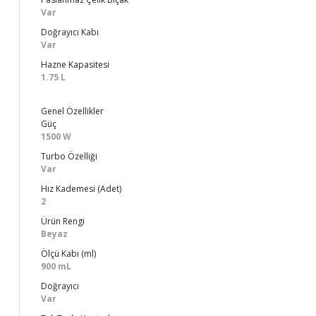
Var
Doğrayıcı Kabı
Var
Hazne Kapasitesi
1.75 L
Genel Özellikler
Güç
1500 W
Turbo Özelliği
Var
Hız Kademesi (Adet)
2
Ürün Rengi
Beyaz
Ölçü Kabı (ml)
900 mL
Doğrayıcı
Var