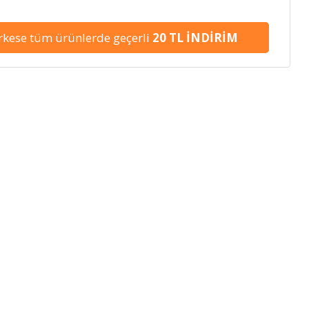
kese tüm ürünlerde geçerli
20 TL İNDİRİM