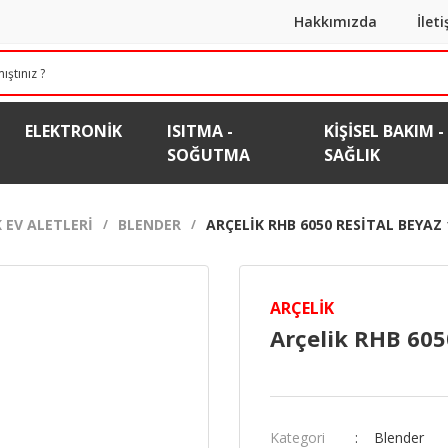
Hakkımızda
İlet
ELEKTRONIK
ISITMA -
KIŞISEL BAKIM -
SOĞUTMA
SAĞLIK
 EV ALETLERI
BLENDER
ARÇELIK RHB 6050 RESITAL BEYAZ
ARÇELIK
Arçelik RHB 605
Kategori
Blender