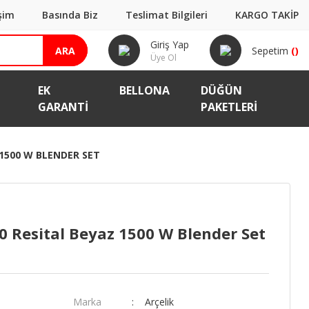
işim
Basında Biz
Teslimat Bilgileri
KARGO TAKİP
Giriş Yap
ARA
Sepetim
(
)
Üye Ol
EK
BELLONA
DÜĞÜN
GARANTI
PAKETLERİ
 1500 W BLENDER SET
0 Resital Beyaz 1500 W Blender Set
Marka
Arçelik