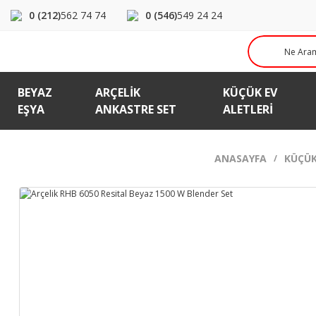
0 (212)
562 74 74
0 (546)
549 24 24
BEYAZ
ARÇELIK
KÜÇÜK EV
EŞYA
ANKASTRE SET
ALETLERI
ANASAYFA
KÜÇÜK