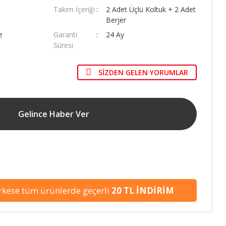
Takım İçeriği
2 Adet Üçlü Koltuk + 2 Adet
Berjer
e
Garanti
24 Ay
Süresi
SIZDEN GELEN YORUMLAR
Gelince Haber Ver
kese tüm ürünlerde geçerli
20 TL İNDİRİM