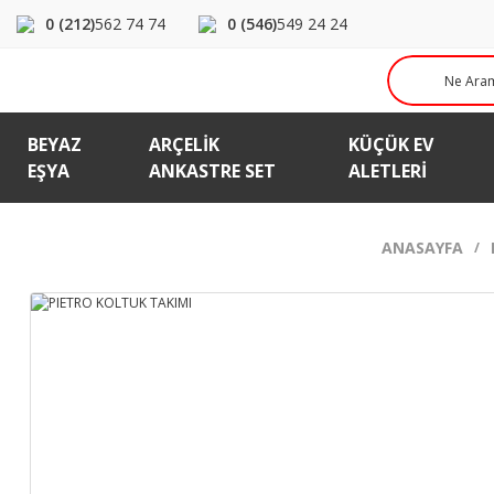
0 (212)
562 74 74
0 (546)
549 24 24
BEYAZ
ARÇELIK
KÜÇÜK EV
EŞYA
ANKASTRE SET
ALETLERI
ANASAYFA