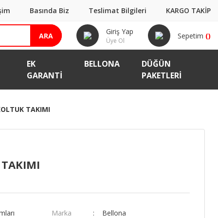
işim
Basında Biz
Teslimat Bilgileri
KARGO TAKİP
Giriş Yap
ARA
Sepetim
(
)
Üye Ol
EK
BELLONA
DÜĞÜN
GARANTI
PAKETLERİ
KOLTUK TAKIMI
 TAKIMI
mları
Marka
Bellona