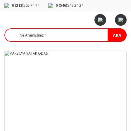
0 (212)
562 74 74
0 (546)
549 24 24
ARA