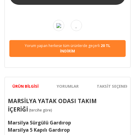
Yorum yapan herkese tüm ürünlerde geçerli
20 TL
İNDİRİM
ÜRÜN BILGISI
YORUMLAR
TAKSIT SEÇENEKLER
MARSİLYA YATAK ODASI TAKIM
İÇERİĞİ
(tercihe göre)
Marsilya Sürgülü Gardırop
Marsilya
5 Kapılı Gardırop