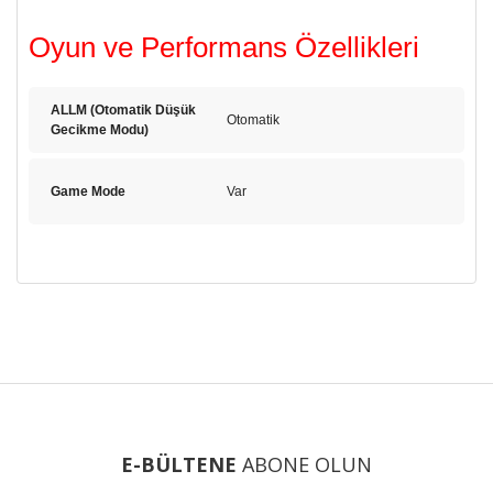
Oyun ve Performans Özellikleri
ALLM (Otomatik Düşük
Otomatik
Gecikme Modu)
Game Mode
Var
Bu ürünün fiyat bilgisi, resim, ürün açıklamalarında ve diğer
konularda yetersiz gördüğünüz noktaları öneri formunu
Bu ürüne ilk yorumu siz yapın!
kullanarak tarafımıza iletebilirsiniz.
Görüş ve önerileriniz için teşekkür ederiz.
Yorum Yaz
Ürün resmi kalitesiz, bozuk veya görüntülenemiyor.
Ürün açıklamasında eksik bilgiler bulunuyor.
E-BÜLTENE
ABONE OLUN
Ürün bilgilerinde hatalar bulunuyor.