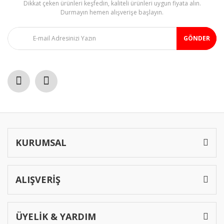
Dikkat çeken ürünleri keşfedin, kaliteli ürünleri uygun fiyata alın.
Ürün fiyatı diğer sitelerden daha pahalı.
Durmayın hemen alışverişe başlayın.
Bu ürüne benzer farklı alternatifler olmalı.
GÖNDER
Gönder
KURUMSAL
ALIŞVERİŞ
ÜYELİK & YARDIM