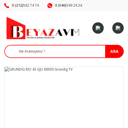
0 (212)
562 74 74
0 (546)
549 24 24
ARA