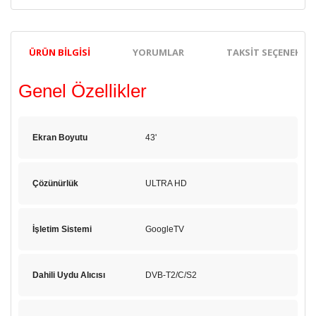
ÜRÜN BILGISI
YORUMLAR
TAKSIT SEÇENEKLER
Genel Özellikler
Ekran Boyutu
43'
Çözünürlük
ULTRA HD
İşletim Sistemi
GoogleTV
Dahili Uydu Alıcısı
DVB-T2/C/S2