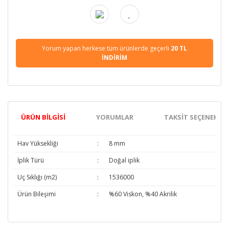
Yorum yapan herkese tüm ürünlerde geçerli
20 TL
İNDİRİM
ÜRÜN BILGISI
YORUMLAR
TAKSIT SEÇENEKLER
Hav Yüksekliği
:
8 mm
İplik Türü
:
Doğal iplik
Uç Sıklığı (m2)
:
1536000
Ürün Bileşimi
:
%60 Viskon, %40 Akrilik
Bu ürünün fiyat bilgisi, resim, ürün açıklamalarında ve diğer