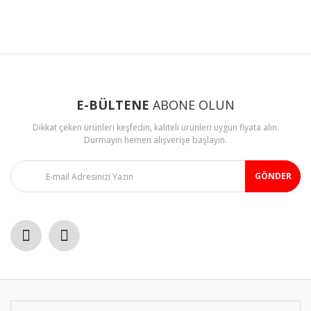
konularda yetersiz gördüğünüz noktaları öneri formunu
Bu ürüne ilk yorumu siz yapın!
kullanarak tarafımıza iletebilirsiniz.
Görüş ve önerileriniz için teşekkür ederiz.
Yorum Yaz
Ürün resmi kalitesiz, bozuk veya görüntülenemiyor.
Ürün açıklamasında eksik bilgiler bulunuyor.
E-BÜLTENE
ABONE OLUN
Ürün bilgilerinde hatalar bulunuyor.
Dikkat çeken ürünleri keşfedin, kaliteli ürünleri uygun fiyata alın.
Ürün fiyatı diğer sitelerden daha pahalı.
Durmayın hemen alışverişe başlayın.
Bu ürüne benzer farklı alternatifler olmalı.
GÖNDER
Gönder