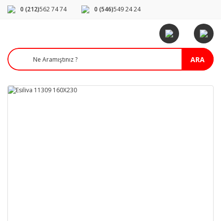
0 (212)
562 74 74
0 (546)
549 24 24
ARA