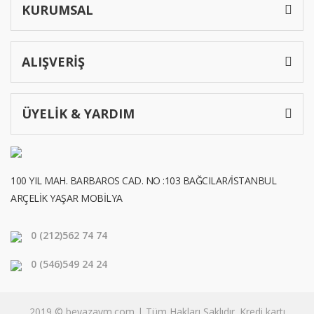
KURUMSAL
ALIŞVERİŞ
ÜYELİK & YARDIM
100 YIL MAH. BARBAROS CAD. NO :103 BAĞCILAR/İSTANBUL
ARÇELİK YAŞAR MOBİLYA
0 (212)
562 74 74
0 (546)
549 24 24
2019 © beyazavm.com | Tüm Hakları Saklıdır. Kredi kartı