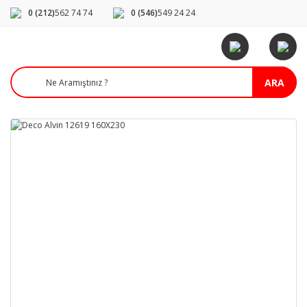
0 (212)
562 74 74
0 (546)
549 24 24
ARA