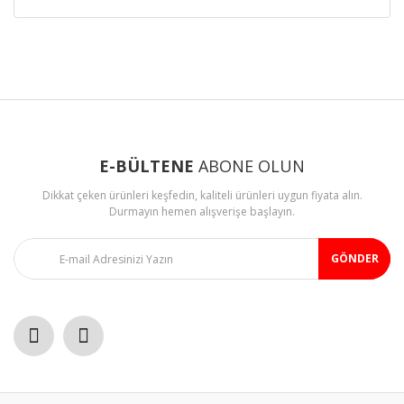
Bu ürünün fiyat bilgisi, resim, ürün açıklamalarında ve diğer
konularda yetersiz gördüğünüz noktaları öneri formunu
Bu ürüne ilk yorumu siz yapın!
kullanarak tarafımıza iletebilirsiniz.
Görüş ve önerileriniz için teşekkür ederiz.
Yorum Yaz
Ürün resmi kalitesiz, bozuk veya görüntülenemiyor.
Ürün açıklamasında eksik bilgiler bulunuyor.
E-BÜLTENE
ABONE OLUN
Ürün bilgilerinde hatalar bulunuyor.
Dikkat çeken ürünleri keşfedin, kaliteli ürünleri uygun fiyata alın.
Ürün fiyatı diğer sitelerden daha pahalı.
Durmayın hemen alışverişe başlayın.
Bu ürüne benzer farklı alternatifler olmalı.
GÖNDER
Gönder