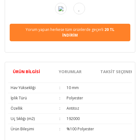
Yorum yapan herkese tüm ürünlerde geçerli
20 TL
İNDİRİM
ÜRÜN BILGISI
YORUMLAR
TAKSIT SEÇENEKLER
Hav Yüksekliği
:
10 mm
İplik Türü
:
Polyester
Özellik
:
Antitoz
Uç Sıklığı (m2)
:
192000
Ürün Bileşimi
:
%100 Polyester