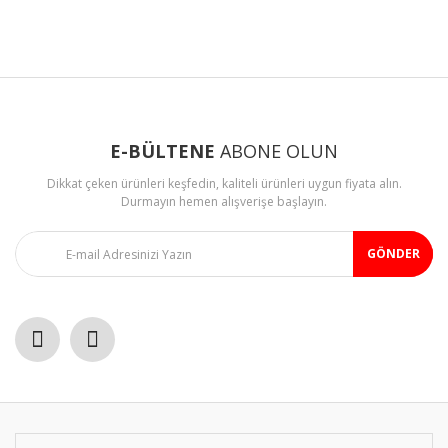
konularda yetersiz gördüğünüz noktaları öneri formunu
Bu ürüne ilk yorumu siz yapın!
kullanarak tarafımıza iletebilirsiniz.
Görüş ve önerileriniz için teşekkür ederiz.
Yorum Yaz
Ürün resmi kalitesiz, bozuk veya görüntülenemiyor.
Ürün açıklamasında eksik bilgiler bulunuyor.
E-BÜLTENE
ABONE OLUN
Ürün bilgilerinde hatalar bulunuyor.
Dikkat çeken ürünleri keşfedin, kaliteli ürünleri uygun fiyata alın.
Ürün fiyatı diğer sitelerden daha pahalı.
Durmayın hemen alışverişe başlayın.
Bu ürüne benzer farklı alternatifler olmalı.
GÖNDER
Gönder