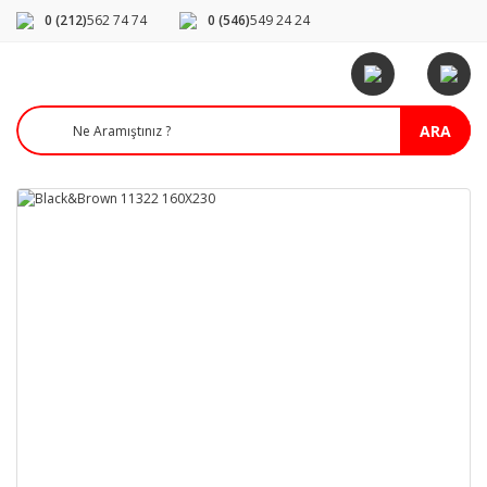
0 (212)
562 74 74
0 (546)
549 24 24
ARA