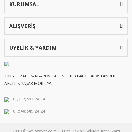
KURUMSAL
ALIŞVERİŞ
ÜYELİK & YARDIM
100 YIL MAH. BARBAROS CAD. NO :103 BAĞCILAR/İSTANBUL
ARÇELİK YAŞAR MOBİLYA
0 (212)
562 74 74
0 (546)
549 24 24
2019 © beyazavm.com | Tüm Hakları Saklıdır. Kredi kartı