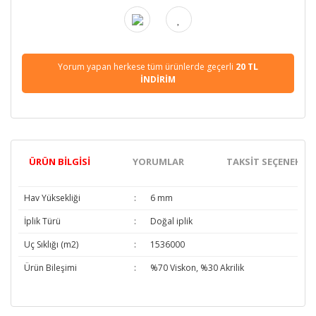
Yorum yapan herkese tüm ürünlerde geçerli
20 TL
İNDİRİM
ÜRÜN BILGISI
YORUMLAR
TAKSIT SEÇENEKLER
Hav Yüksekliği
:
6 mm
İplik Türü
:
Doğal iplik
Uç Sıklığı (m2)
:
1536000
Ürün Bileşimi
:
%70 Viskon, %30 Akrilik
Bu ürünün fiyat bilgisi, resim, ürün açıklamalarında ve diğer