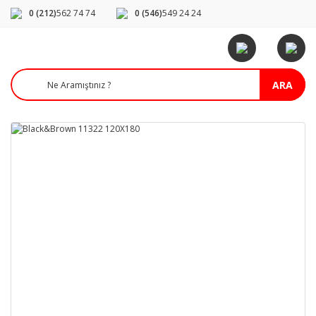
0 (212)
562 74 74
0 (546)
549 24 24
ARA