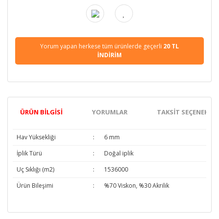
Yorum yapan herkese tüm ürünlerde geçerli
20 TL
İNDİRİM
ÜRÜN BILGISI
YORUMLAR
TAKSIT SEÇENEKLER
Hav Yüksekliği
:
6 mm
İplik Türü
:
Doğal iplik
Uç Sıklığı (m2)
:
1536000
Ürün Bileşimi
:
%70 Viskon, %30 Akrilik
Bu ürünün fiyat bilgisi, resim, ürün açıklamalarında ve diğer