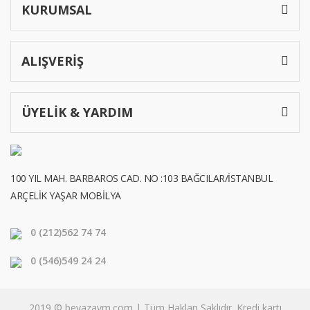
KURUMSAL
ALIŞVERİŞ
ÜYELİK & YARDIM
100 YIL MAH. BARBAROS CAD. NO :103 BAĞCILAR/İSTANBUL
ARÇELİK YAŞAR MOBİLYA
0 (212)
562 74 74
0 (546)
549 24 24
2019 © beyazavm.com | Tüm Hakları Saklıdır. Kredi kartı