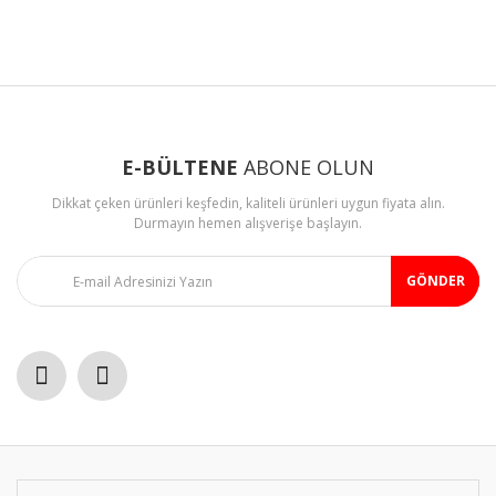
konularda yetersiz gördüğünüz noktaları öneri formunu
Bu ürüne ilk yorumu siz yapın!
kullanarak tarafımıza iletebilirsiniz.
Görüş ve önerileriniz için teşekkür ederiz.
Yorum Yaz
Ürün resmi kalitesiz, bozuk veya görüntülenemiyor.
Ürün açıklamasında eksik bilgiler bulunuyor.
E-BÜLTENE
ABONE OLUN
Ürün bilgilerinde hatalar bulunuyor.
Dikkat çeken ürünleri keşfedin, kaliteli ürünleri uygun fiyata alın.
Ürün fiyatı diğer sitelerden daha pahalı.
Durmayın hemen alışverişe başlayın.
Bu ürüne benzer farklı alternatifler olmalı.
GÖNDER
Gönder