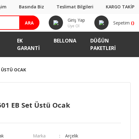
işim
Basında Biz
Teslimat Bilgileri
KARGO TAKİP
Giriş Yap
ARA
Sepetim
(
)
Üye Ol
EK
BELLONA
DÜĞÜN
GARANTI
PAKETLERİ
T ÜSTÜ OCAK
601 EB Set Üstü Ocak
ak
Marka
Arçelik