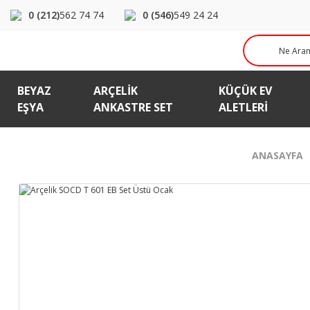
0 (212)
562 74 74
0 (546)
549 24 24
BEYAZ
ARÇELIK
KÜÇÜK EV
EŞYA
ANKASTRE SET
ALETLERI
ANASAYFA