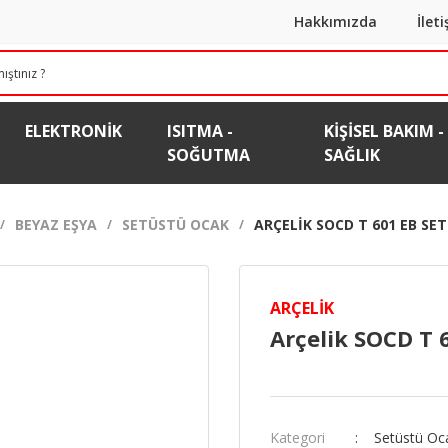
Hakkımızda
İlet
ELEKTRONIK
ISITMA -
KIŞISEL BAKIM -
SOĞUTMA
SAĞLIK
BEYAZ EŞYA
SETÜSTÜ OCAK
ARÇELIK SOCD T 601 EB SE
ARÇELIK
Arçelik SOCD T 
Kategori
Setüstü Oc