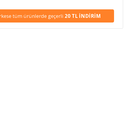
kese tüm ürünlerde geçerli
20 TL İNDİRİM