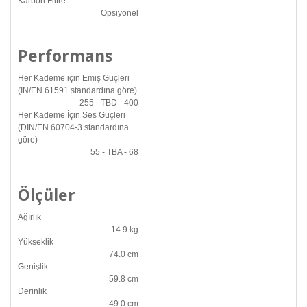
Karbon Filtre
Opsiyonel
Performans
Her Kademe için Emiş Güçleri
(IN/EN 61591 standardına göre)
255 - TBD - 400
Her Kademe İçin Ses Güçleri
(DIN/EN 60704-3 standardına
göre)
55 - TBA - 68
Ölçüler
Ağırlık
14.9 kg
Yükseklik
74.0 cm
Genişlik
59.8 cm
Derinlik
49.0 cm