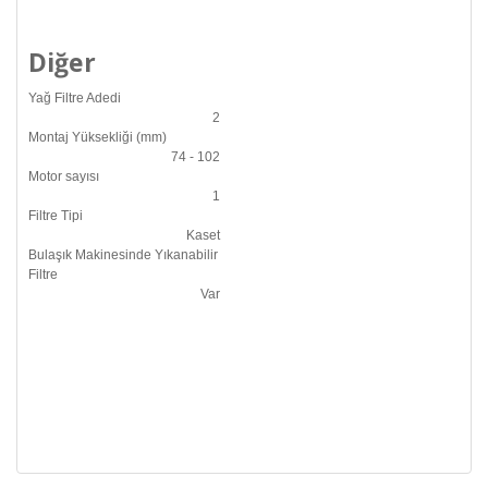
Diğer
Yağ Filtre Adedi
2
Montaj Yüksekliği (mm)
74 - 102
Motor sayısı
1
Filtre Tipi
Kaset
Bulaşık Makinesinde Yıkanabilir
Filtre
Var
Bu ürünün fiyat bilgisi, resim, ürün açıklamalarında ve diğer
mükemmel ürün