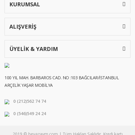
KURUMSAL
ALIŞVERİŞ
ÜYELİK & YARDIM
100 YIL MAH. BARBAROS CAD. NO :103 BAĞCILAR/İSTANBUL
ARÇELİK YAŞAR MOBİLYA
0 (212)
562 74 74
0 (546)
549 24 24
2019 © beyazavm.com | Tüm Hakları Saklıdır. Kredi kartı