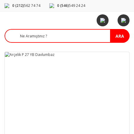
0 (212)
562 74 74
0 (546)
549 24 24
ARA