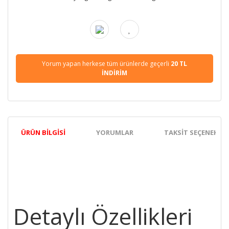
Yorum yapan herkese tüm ürünlerde geçerli
20 TL
İNDİRİM
ÜRÜN BILGISI
YORUMLAR
TAKSIT SEÇENEKLER
Detaylı Özellikleri