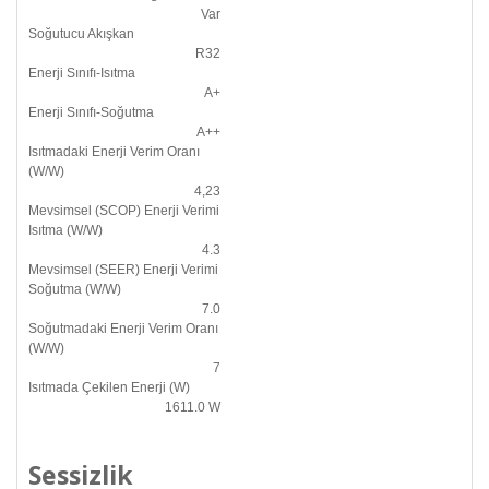
Var
Soğutucu Akışkan
R32
Enerji Sınıfı-Isıtma
A+
Enerji Sınıfı-Soğutma
A++
Isıtmadaki Enerji Verim Oranı
(W/W)
4,23
Mevsimsel (SCOP) Enerji Verimi
Isıtma (W/W)
4.3
Mevsimsel (SEER) Enerji Verimi
Soğutma (W/W)
7.0
Soğutmadaki Enerji Verim Oranı
(W/W)
7
Isıtmada Çekilen Enerji (W)
1611.0 W
Sessizlik