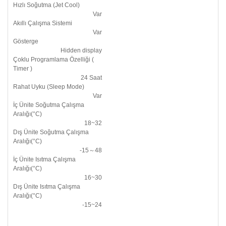
Hızlı Soğutma (Jet Cool)
Var
Akıllı Çalışma Sistemi
Var
Gösterge
Hidden display
Çoklu Programlama Özelliği (
Timer )
24 Saat
Rahat Uyku (Sleep Mode)
Var
İç Ünite Soğutma Çalışma
Aralığı(°C)
18~32
Dış Ünite Soğutma Çalışma
Aralığı(°C)
-15～48
İç Ünite Isıtma Çalışma
Aralığı(°C)
16~30
Dış Ünite Isıtma Çalışma
Aralığı(°C)
-15~24