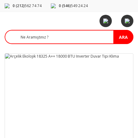
0 (212)
562 74 74
0 (546)
549 24 24
ARA