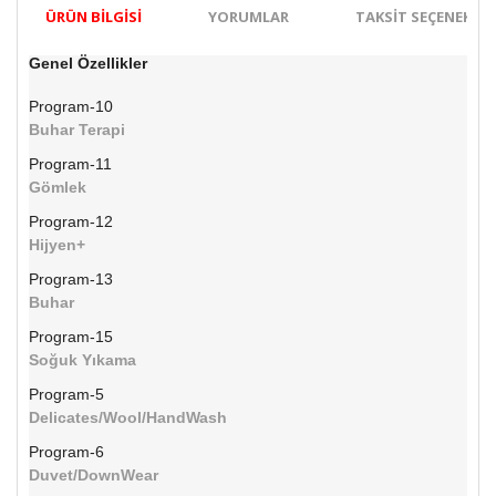
ÜRÜN BILGISI
YORUMLAR
TAKSIT SEÇENEKLER
Genel Özellikler
Program-10
Buhar Terapi
Program-11
Gömlek
Program-12
Hijyen+
Program-13
Buhar
Program-15
Soğuk Yıkama
Program-5
Delicates/Wool/HandWash
Program-6
Duvet/DownWear