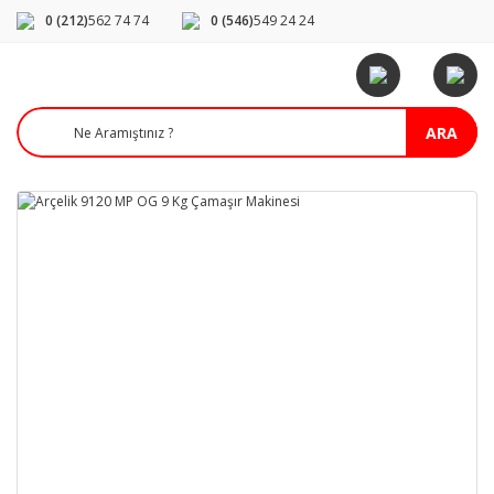
0 (212)
562 74 74
0 (546)
549 24 24
ARA