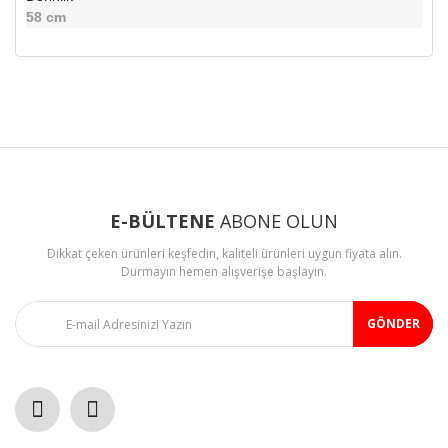
58 cm
Bu ürünün fiyat bilgisi, resim, ürün açıklamalarında ve diğer
konularda yetersiz gördüğünüz noktaları öneri formunu
Bu ürüne ilk yorumu siz yapın!
kullanarak tarafımıza iletebilirsiniz.
Görüş ve önerileriniz için teşekkür ederiz.
Yorum Yaz
Ürün resmi kalitesiz, bozuk veya görüntülenemiyor.
Ürün açıklamasında eksik bilgiler bulunuyor.
E-BÜLTENE
ABONE OLUN
Ürün bilgilerinde hatalar bulunuyor.
Dikkat çeken ürünleri keşfedin, kaliteli ürünleri uygun fiyata alın.
Ürün fiyatı diğer sitelerden daha pahalı.
Durmayın hemen alışverişe başlayın.
Bu ürüne benzer farklı alternatifler olmalı.
GÖNDER
Gönder