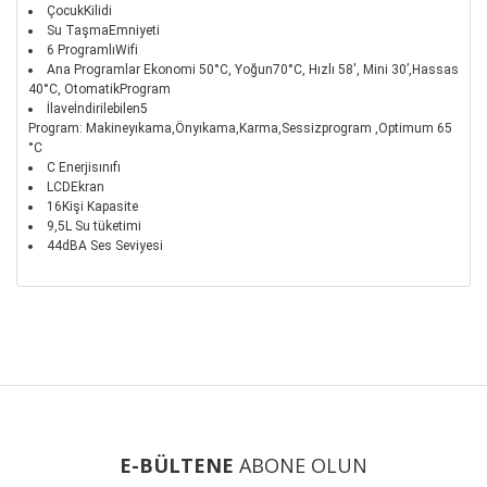
ÇocukKilidi
Su TaşmaEmniyeti
6 ProgramlıWifi
Ana Programlar Ekonomi 50°C, Yoğun70°C, Hızlı 58', Mini 30’,Hassas
40°C, OtomatikProgram
İlaveİndirilebilen5
Program:
Makineyıkama,Önyıkama,Karma,Sessizprogram ,Optimum 65
°C
C Enerjisınıfı
LCDEkran
16Kişi Kapasite
9,5L Su tüketimi
44dBA Ses Seviyesi
Bu ürünün fiyat bilgisi, resim, ürün açıklamalarında ve diğer
konularda yetersiz gördüğünüz noktaları öneri formunu
Bu ürüne ilk yorumu siz yapın!
kullanarak tarafımıza iletebilirsiniz.
Görüş ve önerileriniz için teşekkür ederiz.
Yorum Yaz
Ürün resmi kalitesiz, bozuk veya görüntülenemiyor.
Ürün açıklamasında eksik bilgiler bulunuyor.
E-BÜLTENE
ABONE OLUN
Ürün bilgilerinde hatalar bulunuyor.