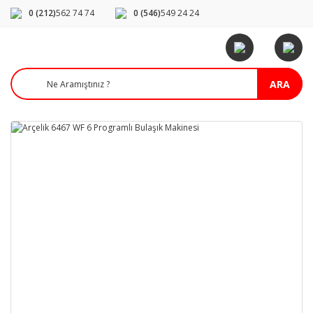
0 (212)
562 74 74
0 (546)
549 24 24
ARA