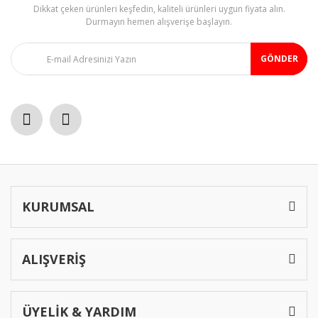
Dikkat çeken ürünleri keşfedin, kaliteli ürünleri uygun fiyata alın.
Ürün fiyatı diğer sitelerden daha pahalı.
Durmayın hemen alışverişe başlayın.
Bu ürüne benzer farklı alternatifler olmalı.
GÖNDER
Gönder
KURUMSAL
ALIŞVERİŞ
ÜYELİK & YARDIM