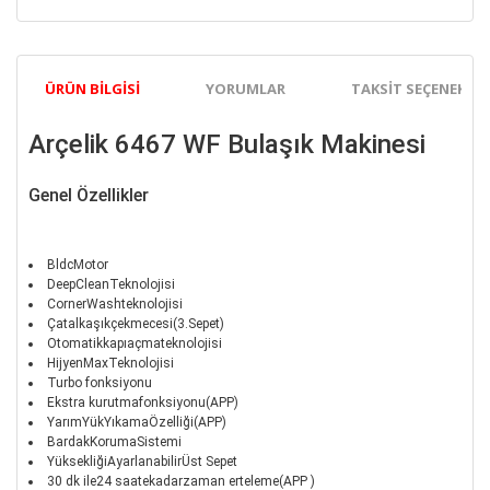
ÜRÜN BILGISI
YORUMLAR
TAKSIT SEÇENEKLER
Arçelik 6467 WF Bulaşık Makinesi
Genel Özellikler
BldcMotor
DeepCleanTeknolojisi
CornerWashteknolojisi
Çatalkaşıkçekmecesi(3.Sepet)
Otomatikkapıaçmateknolojisi
HijyenMaxTeknolojisi
Turbo fonksiyonu
Ekstra kurutmafonksiyonu(APP)
YarımYükYıkamaÖzelliği(APP)
BardakKorumaSistemi
YüksekliğiAyarlanabilirÜst Sepet
30 dk ile24 saatekadarzaman erteleme(APP )