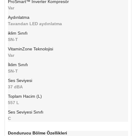
ProSmart™ Inverter Kompresör
Var
Aydınlatma
Tavandan LED aydınlatma
iklim Sınıfı
SN-T
VitaminZone Teknolojisi
Var
İklim Sınıfı
SN-T
Ses Seviyesi
37 dBA
Toplam Hacim (L)
557 L
Ses Seviyesi Sınıfı
C
Dondurucu Bölme Özellikleri