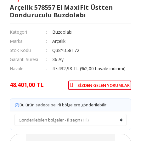
Arçelik 578557 EI MaxiFit Üstten
Donduruculu Buzdolabı
Kategori
Buzdolabı
Marka
Arçelik
Stok Kodu
Q38YB58T72
Garanti Süresi
36 Ay
Havale
47.432,98 TL (%2,00 havale indirimi)
48.401,00 TL
SIZDEN GELEN YORUMLAR
Bu ürün sadece belirli bölgelere gönderilebilir