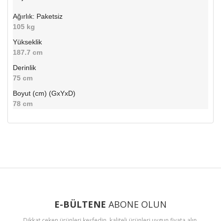
Ağırlık: Paketsiz
105 kg
Yükseklik
187.7 cm
Derinlik
75 cm
Boyut (cm) (GxYxD)
78 cm
Bu ürünün fiyat bilgisi, resim, ürün açıklamalarında ve diğer
konularda yetersiz gördüğünüz noktaları öneri formunu
Bu ürüne ilk yorumu siz yapın!
kullanarak tarafımıza iletebilirsiniz.
Görüş ve önerileriniz için teşekkür ederiz.
Yorum Yaz
Ürün resmi kalitesiz, bozuk veya görüntülenemiyor.
Ürün açıklamasında eksik bilgiler bulunuyor.
E-BÜLTENE
ABONE OLUN
Ürün bilgilerinde hatalar bulunuyor.
Dikkat çeken ürünleri keşfedin, kaliteli ürünleri uygun fiyata alın.