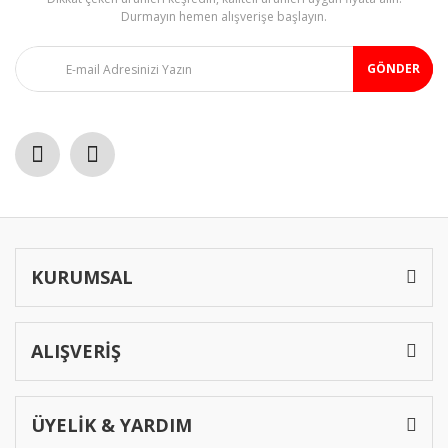
Ürün fiyatı diğer sitelerden daha pahalı.
Durmayın hemen alışverişe başlayın.
Bu ürüne benzer farklı alternatifler olmalı.
GÖNDER
Gönder
KURUMSAL
ALIŞVERİŞ
ÜYELİK & YARDIM