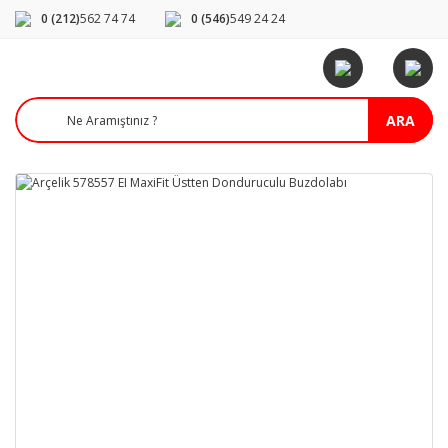
0 (212)
562 74 74
0 (546)
549 24 24
ARA