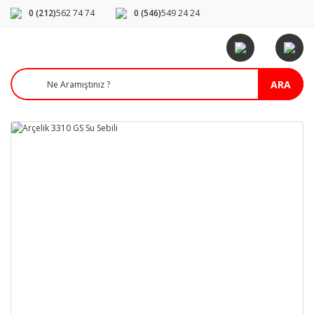
0 (212)
562 74 74
0 (546)
549 24 24
ARA