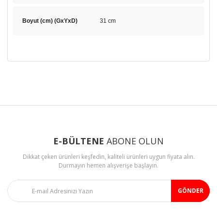
Boyut (cm) (GxYxD)
31 cm
Bu ürünün fiyat bilgisi, resim, ürün açıklamalarında ve diğer
konularda yetersiz gördüğünüz noktaları öneri formunu
Bu ürüne ilk yorumu siz yapın!
kullanarak tarafımıza iletebilirsiniz.
Görüş ve önerileriniz için teşekkür ederiz.
Yorum Yaz
Ürün resmi kalitesiz, bozuk veya görüntülenemiyor.
Ürün açıklamasında eksik bilgiler bulunuyor.
E-BÜLTENE
ABONE OLUN
Ürün bilgilerinde hatalar bulunuyor.
Dikkat çeken ürünleri keşfedin, kaliteli ürünleri uygun fiyata alın.
Ürün fiyatı diğer sitelerden daha pahalı.
Durmayın hemen alışverişe başlayın.
Bu ürüne benzer farklı alternatifler olmalı.
GÖNDER