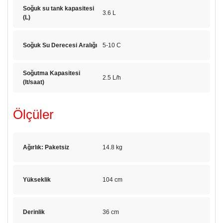
Soğuk su tank kapasitesi
3.6 L
(L)
Soğuk Su Derecesi Aralığı
5-10 C
Soğutma Kapasitesi
2.5 L/h
(lt/saat)
Ölçüler
Ağırlık: Paketsiz
14.8 kg
Yükseklik
104 cm
Derinlik
36 cm