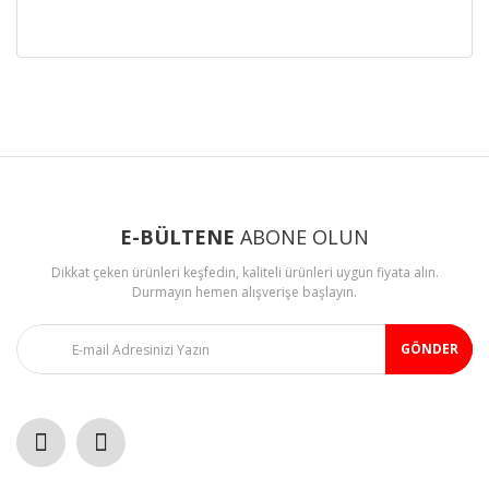
Bu ürünün fiyat bilgisi, resim, ürün açıklamalarında ve diğer
konularda yetersiz gördüğünüz noktaları öneri formunu
Bu ürüne ilk yorumu siz yapın!
kullanarak tarafımıza iletebilirsiniz.
Görüş ve önerileriniz için teşekkür ederiz.
Yorum Yaz
Ürün resmi kalitesiz, bozuk veya görüntülenemiyor.
Ürün açıklamasında eksik bilgiler bulunuyor.
E-BÜLTENE
ABONE OLUN
Ürün bilgilerinde hatalar bulunuyor.
Dikkat çeken ürünleri keşfedin, kaliteli ürünleri uygun fiyata alın.
Ürün fiyatı diğer sitelerden daha pahalı.
Durmayın hemen alışverişe başlayın.
Bu ürüne benzer farklı alternatifler olmalı.
GÖNDER
Gönder