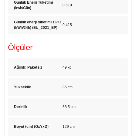
Günlük Enerji Tüketimi
0.619
(kwh/Gün)
Günlük enerji tüketimi 16°C
0.415
(kWh/24h) (EU_2021_EP)
Ölçüler
Ağırlık: Paketsiz
49 kg
Yükseklik
86 cm
Derinlik
68.5 cm
Boyut (cm) (GxYxD)
129 cm