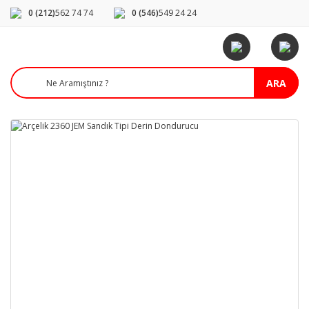
0 (212)
562 74 74
0 (546)
549 24 24
ARA