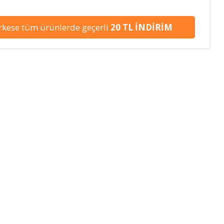
kese tüm ürünlerde geçerli
20 TL İNDİRİM