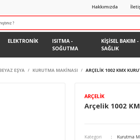
Hakkımızda
İlet
ELEKTRONIK
ISITMA -
KIŞISEL BAKIM -
SOĞUTMA
SAĞLIK
BEYAZ EŞYA
KURUTMA MAKINASI
ARÇELIK 1002 KMX KUR
ARÇELIK
Arçelik 1002 K
Kategori
Kurutma Ma