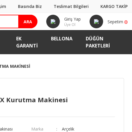
işim
Basında Biz
Teslimat Bilgileri
KARGO TAKİP
Giriş Yap
ARA
Sepetim
(
)
Üye Ol
EK
BELLONA
DÜĞÜN
GARANTI
PAKETLERİ
UTMA MAKINESI
MX Kurutma Makinesi
kinası
Marka
Arçelik