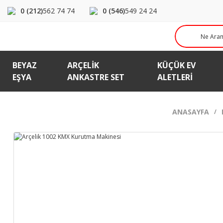
0 (212)
562 74 74
0 (546)
549 24 24
BEYAZ
ARÇELIK
KÜÇÜK EV
EŞYA
ANKASTRE SET
ALETLERI
ANASAYFA