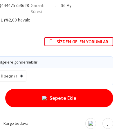
Q444475753628
Garanti
36 Ay
Süresi
TL (%2,00 havale
SIZDEN GELEN YORUMLAR
lgelere gönderilebilir
Sepete Ekle
Kargo bedava