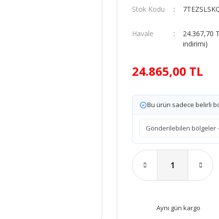
Stok Kodu
7TEZSLSK
Havale
24.367,70 
indirimi)
24.865,00 TL
Bu ürün sadece belirli bö
Aynı gün kargo