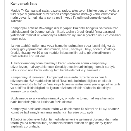
Kampanyalı Satış
Madde 7- Kampanyali satis, gazete, radyo, televizyon ilâni ve benzeri yollarla
tüketiciye duyurularak düzenlenen kampanyalara istirakçi kabul edilmesi ve
malin veya hizmetin daha sonra teslim veya ifa edilmesi suretiyle yapilan
satimdir.
Kampanyali satislar Bakanligin izni ile yapilir. Bakanlik hangi tür satislarin izne
tabi olacagini, ön ödeme, taksit miktari, teslim süresi, üretici firma garantisi,
yatirilacak teminat ile kampanyali satislarda uyulmasi gereken usul ve esaslari
tespit eder.
Ilan ve taahhüt edilen mal veya hizmetin teslimatinin veya ifasinin hiç ya da
geregi gibi yapilmamasi durumunda, satici, saglayici, bayi, acente, imalatçi-
üretici, ithalatçi ve 10 uncu maddenin besinci fikrasina göre kredi veren
müteselsilen sorumludur.
Tüketici kampanyadan ayrilmaya karar verdikten sonra kampanyayi
düzenleyen, mal veya hizmetin tüketiciye teslim tarihini geçmemek sartiyla
tüketicinin o ana kadar ödedigi tüm bedeli ödemekle yükümlüdür.
Kampanyayi düzenleyen, kampanyali satislarda düzenlenecek yazili
sözlesmede, 6/A maddesinin ikinci fikrasinda belirtilen bilgilere ek olarak
"kampanya bitis tarihi" ve "mal veya hizmetin teslim veya yerine getirilme tarih
ve sekli"ne iliskin bilgileri de içeren sözlesmenin bir nüshasini tüketiciye
vermek zorundadir.
Sözlesmede aksi kararlastirilmadikça, ön ödeme tutari, mal veya hizmetin
satis bedelinin yüzde kirkindan fazla olamaz.
Kampanyali satislarda malin teslim ya da hizmetin ifa süresi on iki ayi asamaz.
Konut ve tatil amaçli tasinmaz mallar için bu süre otuz aydir.
Tüketicinin ödemeye iliskin tüm edimlerini yerine getirmesi durumunda, malin
teslimi ya da hizmetin ifasi, ödemenin bitimini takiben en geç bir ay içinde
yapilmak zorundadir.