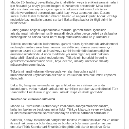
Madde 13- Imalatçi veya ithalatçilar ithal ettikleri veya ürettikleri sanayi mallari
için Bakanlikça onayli garanti belgesi düzenlemek zorundadir. Mala iliskin
faturanin tarih ve sayisini içeren garanti belgesinin tekemmül ettirilerek
tüketiciye verilmesi sorumlulugu satici, bayi veya acenteye aittir. Garanti
süresi malin teslim tarihinden itibaren baslar ve asgari iki yildir. Ancak, özelligi
nedeniyle bazi mallarin garanti sartlari, Bakanlikça baska bir ölçü birimi ile
belirlenebilir.
Satici; garanti belgesi kapsamindaki mallarin, garanti süresi içerisinde
arizalanmasi halinde mali isçilik masrafi, degistirilen parça bedeli ya da baska
herhangi bir ad altinda hiçbir ücret talep etmeksizin tamir ile yükümlüdür.
Tüketici onarim hakkini kullanmissa, garanti süresi içerisinde sik arizalanmasi
nedeniyle maldan yararlanamamanin süreklilik arz etmesi veya tamiri için
gereken azami sürenin asilmasi veya tamirinin mümkün bulunmadiginin
anlasilmasi hallerinde, 4 üncü maddede yer alan diger seçimlik haklarini
kullanabilir. Satici bu talebi reddedemez. Tüketicinin bu talebinin yerine
getirilmemesi durumunda satici, bayi, acente, imalatçi-üretici ve ithalatçi
müteselsilen sorumludur.
Tüketicinin mali kullanim kilavuzunda yer alan hususlara aykiri
kullanmasindan kaynaklanan arizalar, iki ve üçüncü fikra hükümleri kapsami
disindadir.
Bakanlik, hangi sanayi mallarinin garanti belgesi ile satilmak zorunda
bulundugunu ve bu mallarin arizalarinin tamiri için gereken azami süreleri Türk
Standartlari Enstitüsünün görüsünü alarak tespit ve ilânla görevlidir.
Tanitma ve kullanma kilavuzu
Madde 14- Yurt içinde üretilen veya ithal edilen sanayi mallarinin tanitim,
kullanim, bakim ve basit onarimina iliskin Türkçe kilavuzla ve gerektiginde
uluslararasi sembol ve isaretleri kapsayan etiketle satilmasi zorunludur.
Bakanlik, sanayi mallarindan hangilerinin tanitma ve kullanim kilavuzu ve etiket
ile satilmak zorunda bulundugunu ve bunlarda bulunmasi gereken asgari
unsurlari Türk Standartlari Enstitüsünün görüsünü alarak tespit ve ilânla