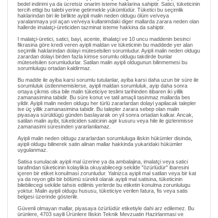
bedel indirimi ya da ücretsiz onarim isteme haklarina sahiptir. Satici, tüketicinin
tercih ettigi bu talebi yerine getirmekle yükümlüdür. Tüketici bu seçimlik
haklarindan biri ile birlikte ayipli malin neden oldugu ölüm ve/veya
yaralanmaya yol açan ve/veya kullanimdaki diger mallarda zarara neden olan
hallerde imalatçi-üreticiden tazminat isteme hakkina da sahiptir.
I malatçi-üretici, satici, bayi, acente, ithalatçi ve 10 uncu maddenin besinci
fikrasina göre kredi veren ayipli maldan ve tüketicinin bu maddede yer alan
seçimlik haklarindan dolayi müteselsilen sorumludur. Ayipli malin neden oldugu
zarardan dolayi birden fazla kimse sorumlu oldugu takdirde bunlar
müteselsilen sorumludurlar. Satilan malin ayipli oldugunun bilinmemesi bu
sorumlulugu ortadan kaldirmaz.
Bu madde ile ayiba karsi sorumlu tutulanlar, ayiba karsi daha uzun bir süre ile
sorumluluk üstlenmemislerse, ayipli maldan sorumluluk, ayip daha sonra
ortaya çikmis olsa bile malin tüketiciye teslimi tarihinden itibaren iki yillik
zamanasimina tabidir. Bu süre konut ve tatil amaçli tasinmaz mallarda bes
yildir. Ayipli malin neden oldugu her türlü zararlardan dolayi yapilacak talepler
ise üç yillik zamanasimina tabidir. Bu talepler zarara sebep olan malin
piyasaya sürüldügü günden baslayarak on yil sonra ortadan kalkar. Ancak,
satilan malin ayibi, tüketiciden saticinin agir kusuru veya hile ile gizlenmisse
zamanasimi süresinden yararlanilamaz.
Ayipli malin neden oldugu zararlardan sorumluluga iliskin hükümler disinda,
ayipli oldugu bilinerek satin alinan mallar hakkinda yukaridaki hükümler
uygulanmaz.
Satisa sunulacak ayipli mal üzerine ya da ambalajina, imalatçi veya satici
tarafindan tüketicinin kolaylikla okuyabilecegi sekilde "özürlüdür" ibaresini
içeren bir etiket konulmasi zorunludur. Yalnizca ayipli mal satilan veya bir kat
ya da reyon gibi bir bölümü sürekli olarak ayipli mal satisina, tüketicinin
bilebilecegi sekilde tahsis edilmis yerlerde bu etiketin konulma zorunlulugu
yoktur. Malin ayipli oldugu hususu, tüketiciye verilen fatura, fis veya satis
belgesi üzerinde gösterilir.
Güvenli olmayan mallar, piyasaya özürlüdür etiketiyle dahi arz edilemez. Bu
ürünlere, 4703 sayili Ürünlere Iliskin Teknik Mevzuatin Hazirlanmasi ve