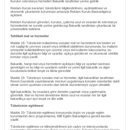
Kurulun sekretarya hizmetleri Bakanlik tarafindan yerine getirilir.
Reklam Kurulu kararlari, tüketicilerin bilgilendirilmesi, aydinlatilmasi ve
ekonomik çikarlarinin korunmasi amaciyla Reklam Kurulu Baskanliginca
açiklanir.
Reklam Kurulunun görevleri, kurulus, çalisma usul ve esaslari ile sekretarya
hizmetlerinin ne suretle yerine getirilecegi Bakanlik tarafindan çikarilacak bir
yönetmelikle belirlenir.
Tehlikeli mal ve hizmetler
Madde 18- Tüketicinin kullanimina sunulan mal ve hizmetlerin kisi beden ve
ruh sagligi ile çevreye zararli veya tehlikeli olabilmesi durumunda, bu mallarin
emniyetle kullanilabilmesi için üzerine veya ekli kullanim kilavuzlarina, bu
durumla ilgili açiklayici bilgi ve uyarilar, açikça görülecek ve okunacak sekilde
konulur veya yazilir.
Bakanlik, hangi mal veya hizmetlerin açiklayici bilgi ve uyarilari tasimasi
gerektigini ve bu bilgi ve uyarilarin seklini ve yerini ilgili bakanlik ve diger
kuruluslarla birlikte tespit ve ilânla görevlidir.
Madde 19- Tüketiciye sunulan mal ve hizmetler; ilgili bakanliklar tarafindan
Resmi Gazetede yayimlanarak mecburi uygulamaya konulan standartlar dahil
olmak üzere uyulmasi zorunlu olan teknik düzenlemeye uygun olmalidir.
Ilgili bakanliklar, bu esaslara göre denetim yapmak veya yaptirmakla
görevlidir. Mal ve hizmet denetimine iliskin usul ve esaslar her bir ilgili
bakanlikça ayri ayri tespit ve ilân edilir.
Tüketicinin egitilmesi
Madde 20- Tüketicinin egitilmesi konusunda örgün ve yaygin egitim
kurumlarinin ders programlarina, Millî Egitim Bakanliginca gerekli ilaveler
yapilir.
Tüketicinin egitilmesi ve bilinçlendirilmesi için radyo ve televizyonlarda