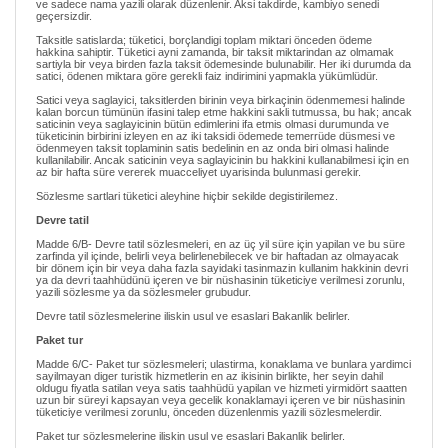
ve sadece nama yazili olarak düzenlenir. Aksi takdirde, kambiyo senedi
geçersizdir.
Taksitle satislarda; tüketici, borçlandigi toplam miktari önceden ödeme
hakkina sahiptir. Tüketici ayni zamanda, bir taksit miktarindan az olmamak
sartiyla bir veya birden fazla taksit ödemesinde bulunabilir. Her iki durumda da
satici, ödenen miktara göre gerekli faiz indirimini yapmakla yükümlüdür.
Satici veya saglayici, taksitlerden birinin veya birkaçinin ödenmemesi halinde
kalan borcun tümünün ifasini talep etme hakkini sakli tutmussa, bu hak; ancak
saticinin veya saglayicinin bütün edimlerini ifa etmis olmasi durumunda ve
tüketicinin birbirini izleyen en az iki taksidi ödemede temerrüde düsmesi ve
ödenmeyen taksit toplaminin satis bedelinin en az onda biri olmasi halinde
kullanilabilir. Ancak saticinin veya saglayicinin bu hakkini kullanabilmesi için en
az bir hafta süre vererek muacceliyet uyarisinda bulunmasi gerekir.
Sözlesme sartlari tüketici aleyhine hiçbir sekilde degistirilemez.
Devre tatil
Madde 6/B- Devre tatil sözlesmeleri, en az üç yil süre için yapilan ve bu süre
zarfinda yil içinde, belirli veya belirlenebilecek ve bir haftadan az olmayacak
bir dönem için bir veya daha fazla sayidaki tasinmazin kullanim hakkinin devri
ya da devri taahhüdünü içeren ve bir nüshasinin tüketiciye verilmesi zorunlu,
yazili sözlesme ya da sözlesmeler grubudur.
Devre tatil sözlesmelerine iliskin usul ve esaslari Bakanlik belirler.
Paket tur
Madde 6/C- Paket tur sözlesmeleri; ulastirma, konaklama ve bunlara yardimci
sayilmayan diger turistik hizmetlerin en az ikisinin birlikte, her seyin dahil
oldugu fiyatla satilan veya satis taahhüdü yapilan ve hizmeti yirmidört saatten
uzun bir süreyi kapsayan veya gecelik konaklamayi içeren ve bir nüshasinin
tüketiciye verilmesi zorunlu, önceden düzenlenmis yazili sözlesmelerdir.
Paket tur sözlesmelerine iliskin usul ve esaslari Bakanlik belirler.