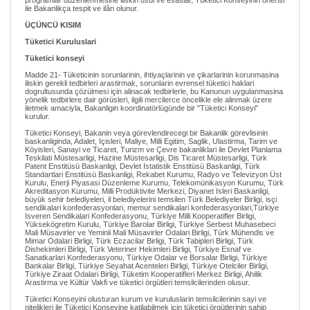
programlar düzenlenmesine iliskin usul ve esaslar, Tüketici Konseyinin önerisi
ile Bakanlikça tespit ve ilân olunur.
ÜÇÜNCÜ KISIM
Tüketici Kuruluslari
Tüketici konseyi
Madde 21- Tüketicinin sorunlarinin, ihtiyaçlarinin ve çikarlarinin korunmasina
iliskin gerekli tedbirleri arastirmak, sorunlarin evrensel tüketici haklari
dogrultusunda çözülmesi için alinacak tedbirlerle, bu Kanunun uygulanmasina
yönelik tedbirlere dair görüsleri, ilgili mercilerce öncelikle ele alinmak üzere
iletmek amaciyla, Bakanligin koordinatörlügünde bir "Tüketici Konseyi"
kurulur.
Tüketici Konseyi, Bakanin veya görevlendirecegi bir Bakanlik görevlisinin
baskanliginda, Adalet, Içisleri, Maliye, Milli Egitim, Saglik, Ulastirma, Tarim ve
Köyisleri, Sanayi ve Ticaret, Turizm ve Çevre bakanliklari ile Devlet Planlama
Teskilati Müstesarligi, Hazine Müstesarligi, Dis Ticaret Müstesarligi, Türk
Patent Enstitüsü Baskanligi, Devlet Istatistik Enstitüsü Baskanligi, Türk
Standartlari Enstitüsü Baskanligi, Rekabet Kurumu, Radyo ve Televizyon Üst
Kurulu, Enerji Piyasasi Düzenleme Kurumu, Telekomünikasyon Kurumu, Türk
Akreditasyon Kurumu, Milli Prodüktivite Merkezi, Diyanet Isleri Baskanligi,
büyük sehir belediyeleri, il belediyelerini temsilen Türk Belediyeler Birligi, isçi
sendikalari konfederasyonlari, memur sendikalari konfederasyonlari,Türkiye
Isveren Sendikalari Konfederasyonu, Türkiye Milli Kooperatifler Birligi,
Yüksekögretim Kurulu, Türkiye Barolar Birligi, Türkiye Serbest Muhasebeci
Mali Müsavirler ve Yeminli Mali Müsavirler Odalari Birligi, Türk Mühendis ve
Mimar Odalari Birligi, Türk Eczacilar Birligi, Türk Tabipleri Birligi, Türk
Dishekimleri Birligi, Türk Veteriner Hekimleri Birligi, Türkiye Esnaf ve
Sanatkarlari Konfederasyonu, Türkiye Odalar ve Borsalar Birligi, Türkiye
Bankalar Birligi, Türkiye Seyahat Acenteleri Birligi, Türkiye Otelciler Birligi,
Türkiye Ziraat Odalari Birligi, Tüketim Kooperatifleri Merkez Birligi, Ahilik
Arastirma ve Kültür Vakfi ve tüketici örgütleri temsilcilerinden olusur.
Tüketici Konseyini olusturan kurum ve kuruluslarin temsilcilerinin sayi ve
nitelikleri ile Tüketici Konseyine katilabilmek için tüketici örgütlerinin sahip