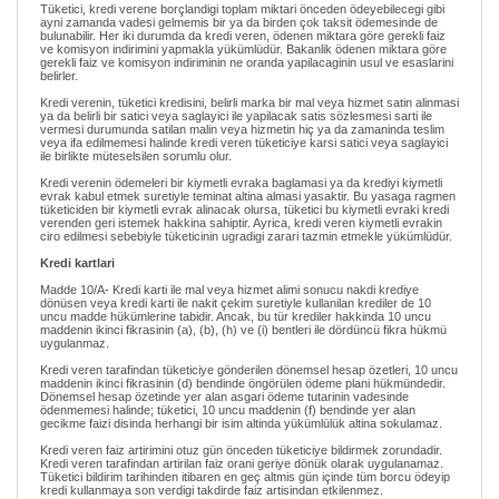
Tüketici, kredi verene borçlandigi toplam miktari önceden ödeyebilecegi gibi
ayni zamanda vadesi gelmemis bir ya da birden çok taksit ödemesinde de
bulunabilir. Her iki durumda da kredi veren, ödenen miktara göre gerekli faiz
ve komisyon indirimini yapmakla yükümlüdür. Bakanlik ödenen miktara göre
gerekli faiz ve komisyon indiriminin ne oranda yapilacaginin usul ve esaslarini
belirler.
Kredi verenin, tüketici kredisini, belirli marka bir mal veya hizmet satin alinmasi
ya da belirli bir satici veya saglayici ile yapilacak satis sözlesmesi sarti ile
vermesi durumunda satilan malin veya hizmetin hiç ya da zamaninda teslim
veya ifa edilmemesi halinde kredi veren tüketiciye karsi satici veya saglayici
ile birlikte müteselsilen sorumlu olur.
Kredi verenin ödemeleri bir kiymetli evraka baglamasi ya da krediyi kiymetli
evrak kabul etmek suretiyle teminat altina almasi yasaktir. Bu yasaga ragmen
tüketiciden bir kiymetli evrak alinacak olursa, tüketici bu kiymetli evraki kredi
verenden geri istemek hakkina sahiptir. Ayrica, kredi veren kiymetli evrakin
ciro edilmesi sebebiyle tüketicinin ugradigi zarari tazmin etmekle yükümlüdür.
Kredi kartlari
Madde 10/A- Kredi karti ile mal veya hizmet alimi sonucu nakdi krediye
dönüsen veya kredi karti ile nakit çekim suretiyle kullanilan krediler de 10
uncu madde hükümlerine tabidir. Ancak, bu tür krediler hakkinda 10 uncu
maddenin ikinci fikrasinin (a), (b), (h) ve (i) bentleri ile dördüncü fikra hükmü
uygulanmaz.
Kredi veren tarafindan tüketiciye gönderilen dönemsel hesap özetleri, 10 uncu
maddenin ikinci fikrasinin (d) bendinde öngörülen ödeme plani hükmündedir.
Dönemsel hesap özetinde yer alan asgari ödeme tutarinin vadesinde
ödenmemesi halinde; tüketici, 10 uncu maddenin (f) bendinde yer alan
gecikme faizi disinda herhangi bir isim altinda yükümlülük altina sokulamaz.
Kredi veren faiz artirimini otuz gün önceden tüketiciye bildirmek zorundadir.
Kredi veren tarafindan artirilan faiz orani geriye dönük olarak uygulanamaz.
Tüketici bildirim tarihinden itibaren en geç altmis gün içinde tüm borcu ödeyip
kredi kullanmaya son verdigi takdirde faiz artisindan etkilenmez.