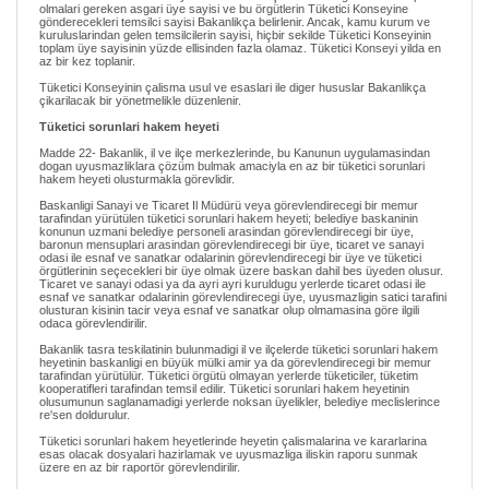
olmalari gereken asgari üye sayisi ve bu örgütlerin Tüketici Konseyine
gönderecekleri temsilci sayisi Bakanlikça belirlenir. Ancak, kamu kurum ve
kuruluslarindan gelen temsilcilerin sayisi, hiçbir sekilde Tüketici Konseyinin
toplam üye sayisinin yüzde ellisinden fazla olamaz. Tüketici Konseyi yilda en
az bir kez toplanir.
Tüketici Konseyinin çalisma usul ve esaslari ile diger hususlar Bakanlikça
çikarilacak bir yönetmelikle düzenlenir.
Tüketici sorunlari hakem heyeti
Madde 22- Bakanlik, il ve ilçe merkezlerinde, bu Kanunun uygulamasindan
dogan uyusmazliklara çözüm bulmak amaciyla en az bir tüketici sorunlari
hakem heyeti olusturmakla görevlidir.
Baskanligi Sanayi ve Ticaret Il Müdürü veya görevlendirecegi bir memur
tarafindan yürütülen tüketici sorunlari hakem heyeti; belediye baskaninin
konunun uzmani belediye personeli arasindan görevlendirecegi bir üye,
baronun mensuplari arasindan görevlendirecegi bir üye, ticaret ve sanayi
odasi ile esnaf ve sanatkar odalarinin görevlendirecegi bir üye ve tüketici
örgütlerinin seçecekleri bir üye olmak üzere baskan dahil bes üyeden olusur.
Ticaret ve sanayi odasi ya da ayri ayri kuruldugu yerlerde ticaret odasi ile
esnaf ve sanatkar odalarinin görevlendirecegi üye, uyusmazligin satici tarafini
olusturan kisinin tacir veya esnaf ve sanatkar olup olmamasina göre ilgili
odaca görevlendirilir.
Bakanlik tasra teskilatinin bulunmadigi il ve ilçelerde tüketici sorunlari hakem
heyetinin baskanligi en büyük mülki amir ya da görevlendirecegi bir memur
tarafindan yürütülür. Tüketici örgütü olmayan yerlerde tüketiciler, tüketim
kooperatifleri tarafindan temsil edilir. Tüketici sorunlari hakem heyetinin
olusumunun saglanamadigi yerlerde noksan üyelikler, belediye meclislerince
re'sen doldurulur.
Tüketici sorunlari hakem heyetlerinde heyetin çalismalarina ve kararlarina
esas olacak dosyalari hazirlamak ve uyusmazliga iliskin raporu sunmak
üzere en az bir raportör görevlendirilir.