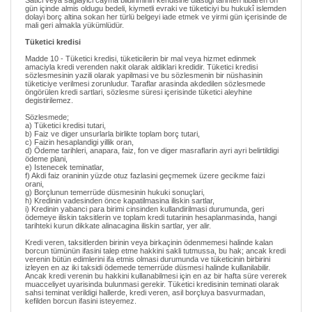
Satici veya saglayici cayma bildiriminin kendisine ulastigi tarihten itibaren on
gün içinde almis oldugu bedeli, kiymetli evraki ve tüketiciyi bu hukukî islemden
dolayi borç altina sokan her türlü belgeyi iade etmek ve yirmi gün içerisinde de
mali geri almakla yükümlüdür.
Tüketici kredisi
Madde 10 - Tüketici kredisi, tüketicilerin bir mal veya hizmet edinmek
amaciyla kredi verenden nakit olarak aldiklari kredidir. Tüketici kredisi
sözlesmesinin yazili olarak yapilmasi ve bu sözlesmenin bir nüshasinin
tüketiciye verilmesi zorunludur. Taraflar arasinda akdedilen sözlesmede
öngörülen kredi sartlari, sözlesme süresi içerisinde tüketici aleyhine
degistirilemez.
Sözlesmede;
a) Tüketici kredisi tutari,
b) Faiz ve diger unsurlarla birlikte toplam borç tutari,
c) Faizin hesaplandigi yillik oran,
d) Ödeme tarihleri, anapara, faiz, fon ve diger masraflarin ayri ayri belirtildigi
ödeme plani,
e) Istenecek teminatlar,
f) Akdi faiz oraninin yüzde otuz fazlasini geçmemek üzere gecikme faizi
orani,
g) Borçlunun temerrüde düsmesinin hukuki sonuçlari,
h) Kredinin vadesinden önce kapatilmasina iliskin sartlar,
i) Kredinin yabanci para birimi cinsinden kullandirilmasi durumunda, geri
ödemeye iliskin taksitlerin ve toplam kredi tutarinin hesaplanmasinda, hangi
tarihteki kurun dikkate alinacagina iliskin sartlar, yer alir.
Kredi veren, taksitlerden birinin veya birkaçinin ödenmemesi halinde kalan
borcun tümünün ifasini talep etme hakkini sakli tutmussa, bu hak; ancak kredi
verenin bütün edimlerini ifa etmis olmasi durumunda ve tüketicinin birbirini
izleyen en az iki taksidi ödemede temerrüde düsmesi halinde kullanilabilir.
Ancak kredi verenin bu hakkini kullanabilmesi için en az bir hafta süre vererek
muacceliyet uyarisinda bulunmasi gerekir. Tüketici kredisinin teminati olarak
sahsi teminat verildigi hallerde, kredi veren, asil borçluya basvurmadan,
kefilden borcun ifasini isteyemez.