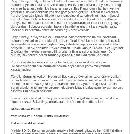
Degeri besyüz milyon liranin altinda bulunan uyusmazliklarda tüketici sorunlari
hakem heyetlerine basvuru zorunludur. Bu uyusmazliklarda heyetin verecegi
kararlar taraflari baglar. Bu kararlar Icra ve Iflas Kanununun ilamlarin yerine
getirilmesi hakkindaki hükümlerine göre yerine getirilir. Taraflar bu kararlara
karsi onbes gün içinde tüketici mahkemesine itiraz edebilirler. Itiraz, tüketici
sorunlari hakem heyeti kararinin icrasini durdurmaz. Ancak, talep edilmesi
sartiyla hakim, tüketici sorunlari hakem heyeti kararinin icrasini tedbir yoluyla
durdurabilir. Tüketici sorunlari hakem heyeti kararlarina karsi yapilan itiraz
üzerine tüketici mahkemesinin verecegi karar kesindir.
Degeri besyüz milyon lira ve üstündeki uyusmazliklarda tüketici sorunlari
hakem heyetlerinin verecekleri kararlar, tüketici mahkemelerinde delil olarak
ileri sürülebilir. Kararlarin baglayici veya delil olacagina iliskin parasal sinirlar
her yilin Ekim ayi sonunda Devlet Istatistik Enstitüsünün Toptan Esya Fiyatlari
Endeksinde meydana gelen yillik ortalama fiyat artisi oraninda artar. Bu
durum, Bakanlikça her yil Aralik ayi içinde Resmi Gazetede ilân edilir.
25 inci maddede cezai yaptirima baglanmis hususlar disindaki tüm
uyusmazliklar, tüketici sorunlari hakem heyetlerinin görev ve yetkileri
kapsamindadir.
Tüketici Sorunlari Hakem Heyetleri Baskan ve üyeleri ile raportörlere verilen
huzur hakki veya huzur ücretinin ödenmesine iliskin esas ve usuller, bir ayda
ödenecek tutar 2000 gösterge rakaminin memur aylik katsayisiyla çarpimi
sonucu bulunacak miktari geçmemek üzere Maliye Bakanliginin uygun görüsü
alinarak Bakanlikça belirlenir.
Tüketici sorunlari hakem heyetlerinin kurulmasi, çalisma usul ve esaslari ile
diger hususlar Bakanlikça çikarilacak bir yönetmelikte düzenlenir.
DÖRDÜNCÜ KISIM
Yargilama ve Cezaya Iliskin Hükümler
Tüketici mahkemeleri
Madde 23- Bu Kanunun uygulanmasiyla ilgili olarak çikacak her türlü ihtilaflara