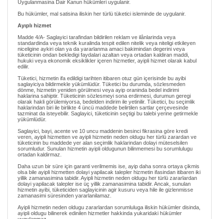
Uygulanmasina Dair Kanun hükümleri uygulanir.
Bu hükümler, mal satisina iliskin her türlü tüketici isleminde de uygulanir.
Ayıplı hizmet
Madde 4/A- Saglayici tarafindan bildirilen reklam ve ilânlarinda veya
standardinda veya teknik kuralinda tespit edilen nitelik veya niteligi etkileyen
niceligine aykiri olan ya da yararlanma amaci bakimindan degerini veya
tüketicinin ondan bekledigi faydalari azaltan veya ortadan kaldiran maddi,
hukuki veya ekonomik eksiklikler içeren hizmetler, ayipli hizmet olarak kabul
edilir.
Tüketici, hizmetin ifa edildigi tarihten itibaren otuz gün içerisinde bu ayibi
saglayiciya bildirmekle yükümlüdür. Tüketici bu durumda, sözlesmeden
dönme, hizmetin yeniden görülmesi veya ayip oraninda bedel indirimi
haklarina sahiptir. Tüketicinin sözlesmeyi sona erdirmesi, durumun geregi
olarak hakli görülemiyorsa, bedelden indirim ile yetinilir. Tüketici, bu seçimlik
haklarindan biri ile birlikte 4 üncü maddede belirtilen sartlar çerçevesinde
tazminat da isteyebilir. Saglayici, tüketicinin seçtigi bu talebi yerine getirmekle
yükümlüdür.
Saglayici, bayi, acente ve 10 uncu maddenin besinci fikrasina göre kredi
veren, ayipli hizmetten ve ayipli hizmetin neden oldugu her türlü zarardan ve
tüketicinin bu maddede yer alan seçimlik haklarindan dolayi müteselsilen
sorumludur. Sunulan hizmetin ayipli oldugunun bilinmemesi bu sorumlulugu
ortadan kaldirmaz.
Daha uzun bir süre için garanti verilmemis ise, ayip daha sonra ortaya çikmis
olsa bile ayipli hizmetten dolayi yapilacak talepler hizmetin ifasindan itibaren iki
yillik zamanasimina tabidir. Ayipli hizmetin neden oldugu her türlü zararlardan
dolayi yapilacak talepler ise üç yillik zamanasimina tabidir. Ancak, sunulan
hizmetin ayibi, tüketiciden saglayicinin agir kusuru veya hile ile gizlenmisse
zamanasimi süresinden yararlanilamaz.
Ayipli hizmetin neden oldugu zararlardan sorumluluga iliskin hükümler disinda,
ayipli oldugu bilinerek edinilen hizmetler hakkinda yukaridaki hükümler