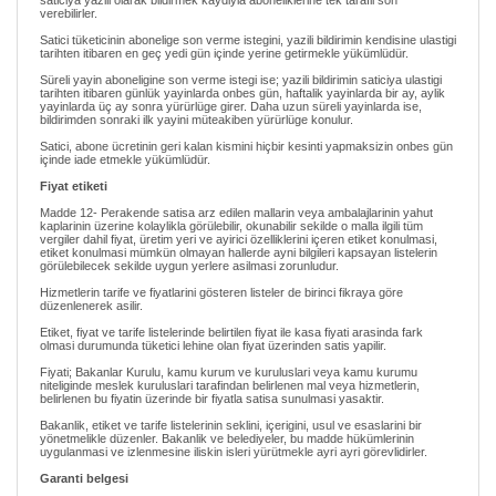
saticiya yazili olarak bildirmek kaydiyla aboneliklerine tek tarafli son
verebilirler.
Satici tüketicinin abonelige son verme istegini, yazili bildirimin kendisine ulastigi
tarihten itibaren en geç yedi gün içinde yerine getirmekle yükümlüdür.
Süreli yayin aboneligine son verme istegi ise; yazili bildirimin saticiya ulastigi
tarihten itibaren günlük yayinlarda onbes gün, haftalik yayinlarda bir ay, aylik
yayinlarda üç ay sonra yürürlüge girer. Daha uzun süreli yayinlarda ise,
bildirimden sonraki ilk yayini müteakiben yürürlüge konulur.
Satici, abone ücretinin geri kalan kismini hiçbir kesinti yapmaksizin onbes gün
içinde iade etmekle yükümlüdür.
Fiyat etiketi
Madde 12- Perakende satisa arz edilen mallarin veya ambalajlarinin yahut
kaplarinin üzerine kolaylikla görülebilir, okunabilir sekilde o malla ilgili tüm
vergiler dahil fiyat, üretim yeri ve ayirici özelliklerini içeren etiket konulmasi,
etiket konulmasi mümkün olmayan hallerde ayni bilgileri kapsayan listelerin
görülebilecek sekilde uygun yerlere asilmasi zorunludur.
Hizmetlerin tarife ve fiyatlarini gösteren listeler de birinci fikraya göre
düzenlenerek asilir.
Etiket, fiyat ve tarife listelerinde belirtilen fiyat ile kasa fiyati arasinda fark
olmasi durumunda tüketici lehine olan fiyat üzerinden satis yapilir.
Fiyati; Bakanlar Kurulu, kamu kurum ve kuruluslari veya kamu kurumu
niteliginde meslek kuruluslari tarafindan belirlenen mal veya hizmetlerin,
belirlenen bu fiyatin üzerinde bir fiyatla satisa sunulmasi yasaktir.
Bakanlik, etiket ve tarife listelerinin seklini, içerigini, usul ve esaslarini bir
yönetmelikle düzenler. Bakanlik ve belediyeler, bu madde hükümlerinin
uygulanmasi ve izlenmesine iliskin isleri yürütmekle ayri ayri görevlidirler.
Garanti belgesi