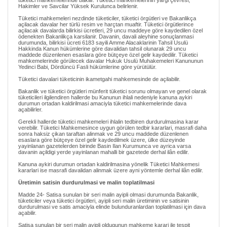
tüketici mahkemelerinde bakilir. Tüketici mahkemelerinin yargi çevresi,
Hakimler ve Savcilar Yüksek Kurulunca belirlenir.
Tüketici mahkemeleri nezdinde tüketiciler, tüketici örgütleri ve Bakanlikça
açilacak davalar her türlü resim ve harçtan muaftir. Tüketici örgütlerince
açilacak davalarda bilirkisi ücretleri, 29 uncu maddeye göre kaydedilen özel
ödenekten Bakanlikça karsilanir. Davanin, davali aleyhine sonuçlanmasi
durumunda, bilirkisi ücreti 6183 sayili Amme Alacaklarinin Tahsil Usulü
Hakkinda Kanun hükümlerine göre davalidan tahsil olunarak 29 uncu
maddede düzenlenen esaslara göre bütçeye özel gelir kaydedilir. Tüketici
mahkemelerinde görülecek davalar Hukuk Usulü Muhakemeleri Kanununun
Yedinci Babi, Dördüncü Fasli hükümlerine göre yürütülür.
Tüketici davalari tüketicinin ikametgahi mahkemesinde de açilabilir.
Bakanlik ve tüketici örgütleri münferit tüketici sorunu olmayan ve genel olarak
tüketicileri ilgilendiren hallerde bu Kanunun ihlali nedeniyle kanuna aykiri
durumun ortadan kaldirilmasi amaciyla tüketici mahkemelerinde dava
açabilirler.
Gerekli hallerde tüketici mahkemeleri ihlalin tedbiren durdurulmasina karar
verebilir. Tüketici Mahkemesince uygun görülen tedbir kararlari, masrafi daha
sonra haksiz çikan taraftan alinmak ve 29 uncu maddede düzenlenen
esaslara göre bütçeye özel gelir kaydedilmek üzere, ülke düzeyinde
yayinlanan gazetelerden birinde Basin Ilan Kurumunca ve ayrica varsa
davanin açildigi yerde yayinlanan mahalli bir gazetede derhal ilân edilir.
Kanuna aykiri durumun ortadan kaldirilmasina yönelik Tüketici Mahkemesi
kararlari ise masrafi davalidan alinmak üzere ayni yöntemle derhal ilân edilir.
Üretimin satisin durdurulmasi ve malin toplatilmasi
Madde 24- Satisa sunulan bir seri malin ayipli olmasi durumunda Bakanlik,
tüketiciler veya tüketici örgütleri, ayipli seri malin üretiminin ve satisinin
durdurulmasi ve satis amaciyla elinde bulunduranlardan toplatilmasi için dava
açabilir.
Satisa sunulan bir seri malin ayipli oldugunun mahkeme karari ile tespit