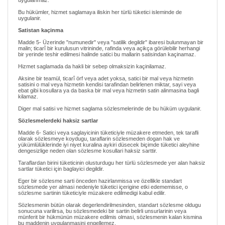
uygulanmaz.
Bu hükümler, hizmet saglamaya iliskin her türlü tüketici isleminde de
uygulanir.
Satistan kaçinma
Madde 5- Üzerinde "numunedir" veya "satilik degildir" ibaresi bulunmayan bir
malin; ticarî bir kurulusun vitrininde, rafinda veya açikça görülebilir herhangi
bir yerinde teshir edilmesi halinde satici bu mallarin satisindan kaçinamaz.
Hizmet saglamada da hakli bir sebep olmaksizin kaçinilamaz.
Aksine bir teamül, ticarî örf veya adet yoksa, satici bir mal veya hizmetin
satisini o mal veya hizmetin kendisi tarafindan belirlenen miktar, sayi veya
ebat gibi kosullara ya da baska bir mal veya hizmetin satin alinmasina bagli
kilamaz.
Diger mal satisi ve hizmet saglama sözlesmelerinde de bu hüküm uygulanir.
Sözlesmelerdeki haksiz sartlar
Madde 6- Satici veya saglayicinin tüketiciyle müzakere etmeden, tek tarafli
olarak sözlesmeye koydugu, taraflarin sözlesmeden dogan hak ve
yükümlülüklerinde iyi niyet kuralina aykiri düsecek biçimde tüketici aleyhine
dengesizlige neden olan sözlesme kosullari haksiz sarttir.
Taraflardan birini tüketicinin olusturdugu her türlü sözlesmede yer alan haksiz
sartlar tüketici için baglayici degildir.
Eger bir sözlesme sarti önceden hazirlanmissa ve özellikle standart
sözlesmede yer almasi nedeniyle tüketici içerigine etki edememisse, o
sözlesme sartinin tüketiciyle müzakere edilmedigi kabul edilir.
Sözlesmenin bütün olarak degerlendirilmesinden, standart sözlesme oldugu
sonucuna varilirsa, bu sözlesmedeki bir sartin belirli unsurlarinin veya
münferit bir hükmünün müzakere edilmis olmasi, sözlesmenin kalan kismina
bu maddenin uygulanmasini engellemez.