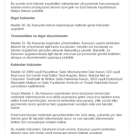
Bu suretle özel ödenek kaydedilen miktarlardan yili içerisinde harcanmayan
tutarlari ertesi yil bütçesine devren özel gelir ve özel ödenek kaydetmeye
Maliye Bakani yetkilidir.
Diger hükümler
Madde 30- Bu Kanunda hüküm bulunmayan hallerde genel hükümler
uygulanir.
Yönetmelikler ve diger düzenlemeler
Madde 31- Bu Kanunda öngörülen yönetmelikler, Kanunun yayimi tarihinden
itibaren bir yil içerisinde ilgili kamu kuruluslari, mesleki üst kuruluslar ve
tüketici örgütlerinin görüsleri alinarak Bakanlikça çikarilir. Bakanlik, bu
Kanunun uygulanmasiyla ilgili olarak mevzuat çerçevesinde gerekli tedbirleri
almaya ve düzenlemeleri yapmaya yetkilidir.
Kaldırılan hükümler
Madde 32-3489 sayili Pazarliksiz Satis Mecburiyetine Dair Kanun, 632 sayili
Ithal veya Yurt Içinde Imal Edilen Tasit Araçlari, Motor, Makina Alet ve
Cihazlarin Tanitmalik ile Birlikte Satisi Hakkinda Kanun, 3003 sayili Endüstriyel
Mamulatin Maliyet ve Satis Fiyatlarinin Kontrolü ve Tespiti Hakkinda Kanun
yürürlükten kaldirilmistir.
Geçici Madde 1- Bu Kanunun yayimindan önce borçlunun temerrüdü
nedeniyle ödenmeyerek icra takibi asamasina gelen veya icra takibine konu
edilen kredi karti borçlari, temerrüt tarihindeki ana paraya, yillik yüzde elliyi
geçmemek üzere gecikme faizi uygulanmak suretiyle oniki esit taksitte
ödenir.
Kredi karti borçlari nedeniyle gerçeklestirilen her türlü takip, yukarida yer alan
hükme göre ilk taksidin ödenmesiyle durur ve son taksidin ödenmesiyle
birlikte tüm sonuçlariyla ortadan kalkar.
Bu madde hükümleri, tüketicinin kredi verene, Kanunun yayimi tarihinden
itibaren otuz gün içinde yazili müracaat etmesi halinde uygulanir.