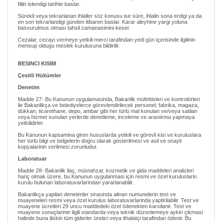
fiilin islendigi tarihte baslar.
Sürekli veya tekrarlanan ihlaller söz konusu ise süre, ihlalin sona erdigi ya da
en son tekrarlandigi günden itibaren baslar. Karar aleyhine yargi yoluna
basvurulmus olmasi tahsil zamanasimini keser.
Cezalar, cezayi vermeye yetkili merci tarafindan yedi gün içerisinde ilgilinin
mensup oldugu meslek kurulusuna bildirilir.
BESINCI KISIM
Çesitli Hükümler
Denetim
Madde 27- Bu Kanunun uygulamasinda, Bakanlik müfettisleri ve kontrolörleri
ile Bakanlikça ve belediyelerce görevlendirilecek personel; fabrika, magaza,
dükkan, ticarethane, depo, ambar gibi her türlü mal konulan ve/veya satilan
veya hizmet sunulan yerlerde denetleme, inceleme ve arastirma yapmaya
yetkilidirler.
Bu Kanunun kapsamina giren hususlarda yetkili ve görevli kisi ve kuruluslara
her türlü bilgi ve belgelerin dogru olarak gösterilmesi ve asil ve onayli
kopyalarinin verilmesi zorunludur.
Laboratuar
Madde 28- Bakanlik ilaç, müstahzar, kozmetik ve gida maddeleri analizleri
hariç olmak üzere, bu Kanunun uygulanmasi için resmi ve özel kuruluslarin
kurulu bulunan laboratuvarlarindan yararlanabilir.
Bakanlikça yapilan denetimler sirasinda alinan numunelerin test ve
muayeneleri resmi veya özel kurulus laboratuvarlarinda yaptirilabilir. Test ve
muayene ücretleri 29 uncu maddedeki özel ödenekten karsilanir. Test ve
muayene sonuçlarinin ilgili standarda veya teknik düzenlemeye aykiri çikmasi
halinde buna iliskin tüm giderler üretici veya ithalatçi tarafindan ödenir. Bu