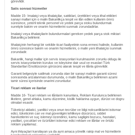
görevlidir.
Satis sonrasi hizmetler
Madde 15- Imalatçi veya ithalatçilar, sattiklari, ürettikleri veya ithal ettikleri
sanayi mallari için o malin Bakanlikça tespit ve ilân edilen kullanim ömrü
süresince, yeterli teknik personel ve yedek parça stoku bulundurmak
suretiyle bakim ve onarim hizmetlerini sunmak zorundadirlar.
Imalatçi veya ithalatçilarin bulundurmalari gereken yedek parça stok miktari
Bakanlikça belirlenir.
Ithalatçinin herhangi bir sekilde ticari faaliyetinin sona ermesi halinde, kullanim
ömrü süresince bakim ve onarim hizmetlerini, o malin yeni ithalatçisi sunmak
zorundadir.
Bakanlik, hangi mallar için servis istasyonlari kurulmasinin zorunlu oldugu ile
servis istasyonlarinin kurulus ve isleyisine dair usul ve esaslari Türk
Standartlari Enstitüsünün görüsünü alarak tespit ve ilânla görevlidir.
Garanti belgesiyle satilmak zorunda olan bir sanayi malinin garanti süresi
sonrasinda arizalanmasi durumunda, o malin Bakanlikça belirlenen azami
tamir süresi içerisinde onarimi zorunludur.
Ticari reklam ve ilanlar
Madde 16- Ticari reklam ve ilânlarin kanunlara, Reklam Kurulunca belirlenen
ilkelere, genel ahlaka, kamu düzenine, kisilik haklarina uygun, dürüst ve dogru
olmalari esastir.
Tüketiciyi aldatici, yaniltici veya onun tecrübe ve bilgi noksanliklarini istismar
edici, tüketicinin can ve mal güvenligini tehlikeye düsürücü, siddet
hareketlerini ve suç islemeyi özendirici, kamu sagligini bozucu, hastalari,
yaslilari, çocuklari ve özürlüleri istismar edici reklam ve ilânlar ve örtülü
reklam yapilamaz.
Ayni ihtiyaçlari karsilayan ya da ayni amaca yönelik rakip mal ve hizmetlerin