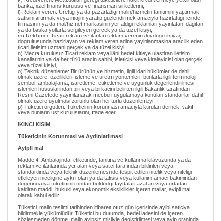
k) Kredi veren: Mevzuatlari geregi tüketicilere nakit kredi vermeye yetkili olan
banka, özel finans kurulusu ve finansman sirketlerini,
l) Reklam veren: Ürettigi ya da pazarladigi malin/hizmetin tanitimini yaptirmak,
satisini artirmak veya imajini yaratip güçlendirmek amaciyla hazirlattigi, içinde
firmasinin ya da mal/hizmet markasinin yer aldigi reklamlari yayinlatan, dagitan
ya da baska yollarla sergileyen gerçek ya da tüzel kisiyi,
m) Reklamci: Ticari reklam ve ilânlari reklam verenin duydugu ihtiyaç
dogrultusunda hazirlayan ve reklam veren adina yayinlanmasina aracilik eden
ticari iletisim uzmani gerçek ya da tüzel kisiyi,
n) Mecra kurulusu: Ticari reklam veya ilâni hedef kitleye ulastiran iletisim
kanallarinin ya da her türlü aracin sahibi, isleticisi veya kiralayicisi olan gerçek
veya tüzel kisiyi,
o) Teknik düzenleme: Bir ürünün ve hizmetin, ilgili idari hükümler de dahil
olmak üzere, özellikleri, isleme ve üretim yöntemleri, bunlarla ilgili terminoloji,
sembol, ambalajlama, isaretleme, etiketleme ve uygunluk degerlendirilmesi
islemleri hususlarindan biri veya birkaçini belirten ilgili Bakanlik tarafindan
Resmi Gazetede yayimlanarak mecburi uygulamaya konulan standartlar dahil
olmak üzere uyulmasi zorunlu olan her türlü düzenlemeyi,
p) Tüketici örgütleri: Tüketicinin korunmasi amaciyla kurulan dernek, vakif
veya bunlarin üst kuruluslarini, Ifade eder .
IKINCI KISIM
Tüketicinin Korunmasi ve Aydinlatilmasi
Ayipli mal
Madde 4- Ambalajinda, etiketinde, tanitma ve kullanma kilavuzunda ya da
reklam ve ilânlarinda yer alan veya satici tarafindan bildirilen veya
standardinda veya teknik düzenlemesinde tespit edilen nitelik veya niteligi
etkileyen niceligine aykiri olan ya da tahsis veya kullanim amaci bakimindan
degerini veya tüketicinin ondan bekledigi faydalari azaltan veya ortadan
kaldiran maddi, hukuki veya ekonomik eksiklikler içeren mallar, ayipli mal
olarak kabul edilir.
Tüketici, malin teslimi tarihinden itibaren otuz gün içerisinde ayibi saticiya
bildirmekle yükümlüdür. Tüketici bu durumda, bedel iadesini de içeren
sözlesmeden dönme, malin ayipsiz misliyle degistirilmesi veya ayip oraninda