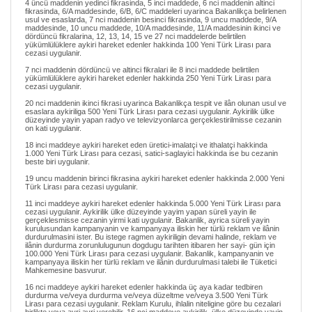
4 üncü maddenin yedinci fikrasinda, 5 inci maddede, 6 nci maddenin altinci
fikrasinda, 6/A maddesinde, 6/B, 6/C maddeleri uyarinca Bakanlikça belirlenen
usul ve esaslarda, 7 nci maddenin besinci fikrasinda, 9 uncu maddede, 9/A
maddesinde, 10 uncu maddede, 10/A maddesinde, 11/A maddesinin ikinci ve
dördüncü fikralarina, 12, 13, 14, 15 ve 27 nci maddelerde belirtilen
yükümlülüklere aykiri hareket edenler hakkinda 100 Yeni Türk Lirası para
cezasi uygulanir.
7 nci maddenin dördüncü ve altinci fikralari ile 8 inci maddede belirtilen
yükümlülüklere aykiri hareket edenler hakkinda 250 Yeni Türk Lirası para
cezasi uygulanir.
20 nci maddenin ikinci fikrasi uyarinca Bakanlikça tespit ve ilân olunan usul ve
esaslara aykiriliga 500 Yeni Türk Lirası para cezasi uygulanir. Aykirilik ülke
düzeyinde yayin yapan radyo ve televizyonlarca gerçeklestirilmisse cezanin
on kati uygulanir.
18 inci maddeye aykiri hareket eden üretici-imalatçi ve ithalatçi hakkinda
1.000 Yeni Türk Lirası para cezasi, satici-saglayici hakkinda ise bu cezanin
beste biri uygulanir.
19 uncu maddenin birinci fikrasina aykiri hareket edenler hakkinda 2.000 Yeni
Türk Lirası para cezasi uygulanir.
11 inci maddeye aykiri hareket edenler hakkinda 5.000 Yeni Türk Lirası para
cezasi uygulanir. Aykirilik ülke düzeyinde yayim yapan süreli yayin ile
gerçeklesmisse cezanin yirmi kati uygulanir. Bakanlik, ayrica süreli yayin
kurulusundan kampanyanin ve kampanyaya iliskin her türlü reklam ve ilânin
durdurulmasini ister. Bu istege ragmen aykiriligin devami halinde, reklam ve
ilânin durdurma zorunlulugunun dogdugu tarihten itibaren her sayi- gün için
100.000 Yeni Türk Lirası para cezasi uygulanir. Bakanlik, kampanyanin ve
kampanyaya iliskin her türlü reklam ve ilânin durdurulmasi talebi ile Tüketici
Mahkemesine basvurur.
16 nci maddeye aykiri hareket edenler hakkinda üç aya kadar tedbiren
durdurma ve/veya durdurma ve/veya düzeltme ve/veya 3.500 Yeni Türk
Lirası para cezasi uygulanir. Reklam Kurulu, ihlalin niteligine göre bu cezalari