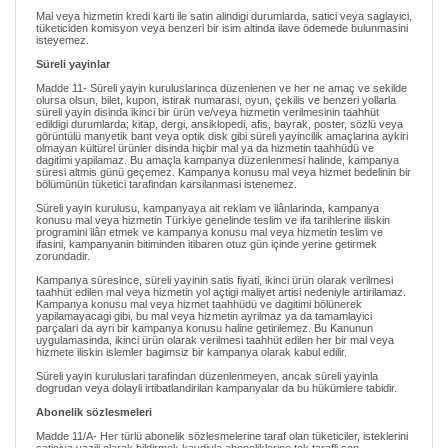
Mal veya hizmetin kredi karti ile satin alindigi durumlarda, satici veya saglayici,
tüketiciden komisyon veya benzeri bir isim altinda ilave ödemede bulunmasini
isteyemez.
Süreli yayinlar
Madde 11- Süreli yayin kuruluslarinca düzenlenen ve her ne amaç ve sekilde
olursa olsun, bilet, kupon, istirak numarasi, oyun, çekilis ve benzeri yollarla
süreli yayin disinda ikinci bir ürün ve/veya hizmetin verilmesinin taahhüt
edildigi durumlarda; kitap, dergi, ansiklopedi, afis, bayrak, poster, sözlü veya
görüntülü manyetik bant veya optik disk gibi süreli yayincilik amaçlarina aykiri
olmayan kültürel ürünler disinda hiçbir mal ya da hizmetin taahhüdü ve
dagitimi yapilamaz. Bu amaçla kampanya düzenlenmesi halinde, kampanya
süresi altmis günü geçemez. Kampanya konusu mal veya hizmet bedelinin bir
bölümünün tüketici tarafindan karsilanmasi istenemez.
Süreli yayin kurulusu, kampanyaya ait reklam ve ilânlarinda, kampanya
konusu mal veya hizmetin Türkiye genelinde teslim ve ifa tarihlerine iliskin
programini ilân etmek ve kampanya konusu mal veya hizmetin teslim ve
ifasini, kampanyanin bitiminden itibaren otuz gün içinde yerine getirmek
zorundadir.
Kampanya süresince, süreli yayinin satis fiyati, ikinci ürün olarak verilmesi
taahhüt edilen mal veya hizmetin yol açtigi maliyet artisi nedeniyle artirilamaz.
Kampanya konusu mal veya hizmet taahhüdü ve dagitimi bölünerek
yapilamayacagi gibi, bu mal veya hizmetin ayrilmaz ya da tamamlayici
parçalari da ayri bir kampanya konusu haline getirilemez. Bu Kanunun
uygulamasinda, ikinci ürün olarak verilmesi taahhüt edilen her bir mal veya
hizmete iliskin islemler bagimsiz bir kampanya olarak kabul edilir.
Süreli yayin kuruluslari tarafindan düzenlenmeyen, ancak süreli yayinla
dogrudan veya dolayli irtibatlandirilan kampanyalar da bu hükümlere tabidir.
Abonelik sözlesmeleri
Madde 11/A- Her türlü abonelik sözlesmelerine taraf olan tüketiciler, isteklerini