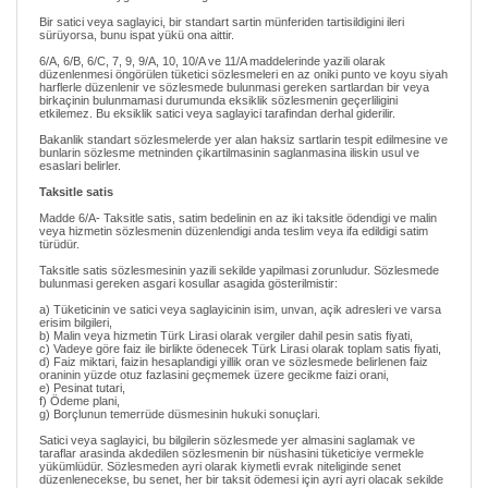
Bir satici veya saglayici, bir standart sartin münferiden tartisildigini ileri
sürüyorsa, bunu ispat yükü ona aittir.
6/A, 6/B, 6/C, 7, 9, 9/A, 10, 10/A ve 11/A maddelerinde yazili olarak
düzenlenmesi öngörülen tüketici sözlesmeleri en az oniki punto ve koyu siyah
harflerle düzenlenir ve sözlesmede bulunmasi gereken sartlardan bir veya
birkaçinin bulunmamasi durumunda eksiklik sözlesmenin geçerliligini
etkilemez. Bu eksiklik satici veya saglayici tarafindan derhal giderilir.
Bakanlik standart sözlesmelerde yer alan haksiz sartlarin tespit edilmesine ve
bunlarin sözlesme metninden çikartilmasinin saglanmasina iliskin usul ve
esaslari belirler.
Taksitle satis
Madde 6/A- Taksitle satis, satim bedelinin en az iki taksitle ödendigi ve malin
veya hizmetin sözlesmenin düzenlendigi anda teslim veya ifa edildigi satim
türüdür.
Taksitle satis sözlesmesinin yazili sekilde yapilmasi zorunludur. Sözlesmede
bulunmasi gereken asgari kosullar asagida gösterilmistir:
a) Tüketicinin ve satici veya saglayicinin isim, unvan, açik adresleri ve varsa
erisim bilgileri,
b) Malin veya hizmetin Türk Lirasi olarak vergiler dahil pesin satis fiyati,
c) Vadeye göre faiz ile birlikte ödenecek Türk Lirasi olarak toplam satis fiyati,
d) Faiz miktari, faizin hesaplandigi yillik oran ve sözlesmede belirlenen faiz
oraninin yüzde otuz fazlasini geçmemek üzere gecikme faizi orani,
e) Pesinat tutari,
f) Ödeme plani,
g) Borçlunun temerrüde düsmesinin hukuki sonuçlari.
Satici veya saglayici, bu bilgilerin sözlesmede yer almasini saglamak ve
taraflar arasinda akdedilen sözlesmenin bir nüshasini tüketiciye vermekle
yükümlüdür. Sözlesmeden ayri olarak kiymetli evrak niteliginde senet
düzenlenecekse, bu senet, her bir taksit ödemesi için ayri ayri olacak sekilde