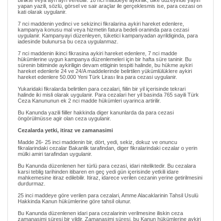
birlikte veya ayri ayri verebilir. 16 nci maddeye aykirilik, ülke düzeyinde yayin
yapan yazili, sözlü, görsel ve sair araçlar ile gerçeklesmis ise, para cezasi on
kati olarak uygulanir.
7 nci maddenin yedinci ve sekizinci fikralarina aykiri hareket edenlere,
kampanya konusu mal veya hizmetin fatura bedeli oraninda para cezasi
uygulanir. Kampanyayi düzenleyen, tüketici kampanyadan ayrildiginda, para
iadesinde bulunursa bu ceza uygulanmaz.
7 nci maddenin ikinci fikrasina aykiri hareket edenlere, 7 nci madde
hükümlerine uygun kampanya düzenlemeleri için bir hafta süre taninir. Bu
sürenin bitiminde aykiriligin devam ettiginin tespiti halinde, bu hükme aykiri
hareket edenlerle 24 ve 24/A maddelerinde belirtilen yükümlülüklere aykiri
hareket edenlere 50.000 Yeni Türk Lirası lira para cezasi uygulanir.
Yukaridaki fikralarda belirtilen para cezalari, fiilin bir yil içerisinde tekrari
halinde iki misli olarak uygulanir. Para cezalari her yil basinda 765 sayili Türk
Ceza Kanununun ek 2 nci madde hükümleri uyarinca artirilir.
Bu Kanunda yazili fiiller hakkinda diger kanunlarda da para cezasi
öngörülmüsse agir olan ceza uygulanir.
Cezalarda yetki, itiraz ve zamanasimi
Madde 26- 25 inci maddenin bir, dört, yedi, sekiz, dokuz ve onuncu
fikralarindaki cezalar Bakanlik tarafindan, diger fikralarindaki cezalar o yerin
mülki amiri tarafindan uygulanir.
Bu Kanunda düzenlenen her türlü para cezasi, idari niteliktedir. Bu cezalara
karsi teblig tarihinden itibaren en geç yedi gün içerisinde yetkili idare
mahkemesine itiraz edilebilir. Itiraz, idarece verilen cezanin yerine getirilmesini
durdurmaz.
25 inci maddeye göre verilen para cezalari, Amme Alacaklarinin Tahsil Usulü
Hakkinda Kanun hükümlerine göre tahsil olunur.
Bu Kanunda düzenlenen idari para cezalarinin verilmesine iliskin ceza
zamanasimi süresi bir yildir. Zamanasimi süresi, bu Kanun hükümlerine aykiri