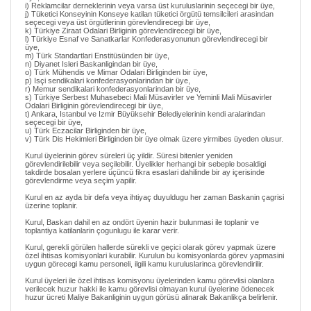
i) Reklamcilar derneklerinin veya varsa üst kuruluslarinin seçecegi bir üye,
j) Tüketici Konseyinin Konseye katilan tüketici örgütü temsilcileri arasindan
seçecegi veya üst örgütlerinin görevlendirecegi bir üye,
k) Türkiye Ziraat Odalari Birliginin görevlendirecegi bir üye,
l) Türkiye Esnaf ve Sanatkarlar Konfederasyonunun görevlendirecegi bir
üye,
m) Türk Standartlari Enstitüsünden bir üye,
n) Diyanet Isleri Baskanligindan bir üye,
o) Türk Mühendis ve Mimar Odalari Birliginden bir üye,
p) Isçi sendikalari konfederasyonlarindan bir üye,
r) Memur sendikalari konfederasyonlarindan bir üye,
s) Türkiye Serbest Muhasebeci Mali Müsavirler ve Yeminli Mali Müsavirler
Odalari Birliginin görevlendirecegi bir üye,
t) Ankara, Istanbul ve Izmir Büyüksehir Belediyelerinin kendi aralarindan
seçecegi bir üye,
u) Türk Eczacilar Birliginden bir üye,
v) Türk Dis Hekimleri Birliginden bir üye olmak üzere yirmibes üyeden olusur.
Kurul üyelerinin görev süreleri üç yildir. Süresi bitenler yeniden
görevlendirilebilir veya seçilebilir. Üyelikler herhangi bir sebeple bosaldigi
takdirde bosalan yerlere üçüncü fikra esaslari dahilinde bir ay içerisinde
görevlendirme veya seçim yapilir.
Kurul en az ayda bir defa veya ihtiyaç duyuldugu her zaman Baskanin çagrisi
üzerine toplanir.
Kurul, Baskan dahil en az ondört üyenin hazir bulunmasi ile toplanir ve
toplantiya katilanlarin çogunlugu ile karar verir.
Kurul, gerekli görülen hallerde sürekli ve geçici olarak görev yapmak üzere
özel ihtisas komisyonlari kurabilir. Kurulun bu komisyonlarda görev yapmasini
uygun görecegi kamu personeli, ilgili kamu kuruluslarinca görevlendirilir.
Kurul üyeleri ile özel ihtisas komisyonu üyelerinden kamu görevlisi olanlara
verilecek huzur hakki ile kamu görevlisi olmayan kurul üyelerine ödenecek
huzur ücreti Maliye Bakanliginin uygun görüsü alinarak Bakanlikça belirlenir.