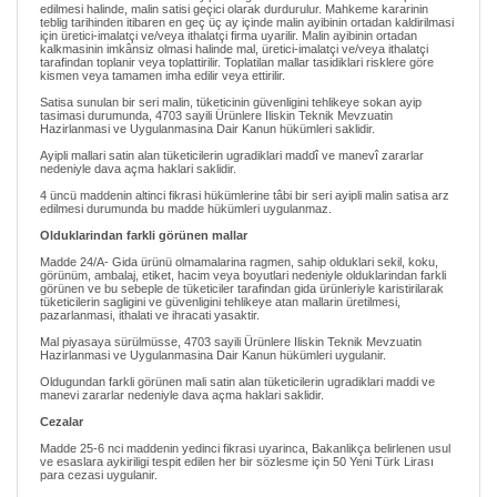
edilmesi halinde, malin satisi geçici olarak durdurulur. Mahkeme kararinin
teblig tarihinden itibaren en geç üç ay içinde malin ayibinin ortadan kaldirilmasi
için üretici-imalatçi ve/veya ithalatçi firma uyarilir. Malin ayibinin ortadan
kalkmasinin imkânsiz olmasi halinde mal, üretici-imalatçi ve/veya ithalatçi
tarafindan toplanir veya toplattirilir. Toplatilan mallar tasidiklari risklere göre
kismen veya tamamen imha edilir veya ettirilir.
Satisa sunulan bir seri malin, tüketicinin güvenligini tehlikeye sokan ayip
tasimasi durumunda, 4703 sayili Ürünlere Iliskin Teknik Mevzuatin
Hazirlanmasi ve Uygulanmasina Dair Kanun hükümleri saklidir.
Ayipli mallari satin alan tüketicilerin ugradiklari maddî ve manevî zararlar
nedeniyle dava açma haklari saklidir.
4 üncü maddenin altinci fikrasi hükümlerine tâbi bir seri ayipli malin satisa arz
edilmesi durumunda bu madde hükümleri uygulanmaz.
Olduklarindan farkli görünen mallar
Madde 24/A- Gida ürünü olmamalarina ragmen, sahip olduklari sekil, koku,
görünüm, ambalaj, etiket, hacim veya boyutlari nedeniyle olduklarindan farkli
görünen ve bu sebeple de tüketiciler tarafindan gida ürünleriyle karistirilarak
tüketicilerin sagligini ve güvenligini tehlikeye atan mallarin üretilmesi,
pazarlanmasi, ithalati ve ihracati yasaktir.
Mal piyasaya sürülmüsse, 4703 sayili Ürünlere Iliskin Teknik Mevzuatin
Hazirlanmasi ve Uygulanmasina Dair Kanun hükümleri uygulanir.
Oldugundan farkli görünen mali satin alan tüketicilerin ugradiklari maddi ve
manevi zararlar nedeniyle dava açma haklari saklidir.
Cezalar
Madde 25-6 nci maddenin yedinci fikrasi uyarinca, Bakanlikça belirlenen usul
ve esaslara aykiriligi tespit edilen her bir sözlesme için 50 Yeni Türk Lirası
para cezasi uygulanir.