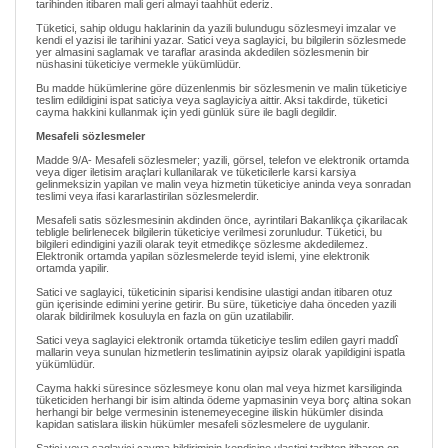
tarihinden itibaren mali geri almayi taahhüt ederiz.
Tüketici, sahip oldugu haklarinin da yazili bulundugu sözlesmeyi imzalar ve
kendi el yazisi ile tarihini yazar. Satici veya saglayici, bu bilgilerin sözlesmede
yer almasini saglamak ve taraflar arasinda akdedilen sözlesmenin bir
nüshasini tüketiciye vermekle yükümlüdür.
Bu madde hükümlerine göre düzenlenmis bir sözlesmenin ve malin tüketiciye
teslim edildigini ispat saticiya veya saglayiciya aittir. Aksi takdirde, tüketici
cayma hakkini kullanmak için yedi günlük süre ile bagli degildir.
Mesafeli sözlesmeler
Madde 9/A- Mesafeli sözlesmeler; yazili, görsel, telefon ve elektronik ortamda
veya diger iletisim araçlari kullanilarak ve tüketicilerle karsi karsiya
gelinmeksizin yapilan ve malin veya hizmetin tüketiciye aninda veya sonradan
teslimi veya ifasi kararlastirilan sözlesmelerdir.
Mesafeli satis sözlesmesinin akdinden önce, ayrintilari Bakanlikça çikarilacak
tebligle belirlenecek bilgilerin tüketiciye verilmesi zorunludur. Tüketici, bu
bilgileri edindigini yazili olarak teyit etmedikçe sözlesme akdedilemez.
Elektronik ortamda yapilan sözlesmelerde teyid islemi, yine elektronik
ortamda yapilir.
Satici ve saglayici, tüketicinin siparisi kendisine ulastigi andan itibaren otuz
gün içerisinde edimini yerine getirir. Bu süre, tüketiciye daha önceden yazili
olarak bildirilmek kosuluyla en fazla on gün uzatilabilir.
Satici veya saglayici elektronik ortamda tüketiciye teslim edilen gayri maddî
mallarin veya sunulan hizmetlerin teslimatinin ayipsiz olarak yapildigini ispatla
yükümlüdür.
Cayma hakki süresince sözlesmeye konu olan mal veya hizmet karsiliginda
tüketiciden herhangi bir isim altinda ödeme yapmasinin veya borç altina sokan
herhangi bir belge vermesinin istenemeyecegine iliskin hükümler disinda
kapidan satislara iliskin hükümler mesafeli sözlesmelere de uygulanir.