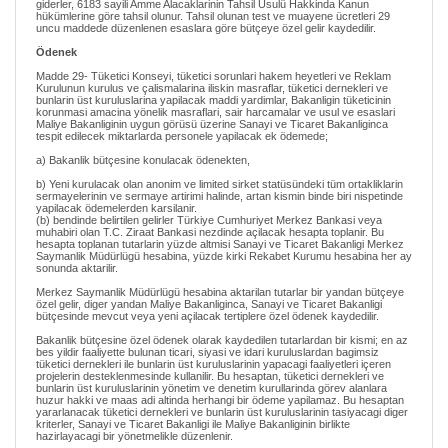
giderler, 6183 sayili Amme Alacaklarinin Tahsil Usulü Hakkinda Kanun
hükümlerine göre tahsil olunur. Tahsil olunan test ve muayene ücretleri 29
uncu maddede düzenlenen esaslara göre bütçeye özel gelir kaydedilir.
Ödenek
Madde 29- Tüketici Konseyi, tüketici sorunlari hakem heyetleri ve Reklam
Kurulunun kurulus ve çalismalarina iliskin masraflar, tüketici dernekleri ve
bunlarin üst kuruluslarina yapilacak maddi yardimlar, Bakanligin tüketicinin
korunmasi amacina yönelik masraflari, sair harcamalar ve usul ve esaslari
Maliye Bakanliginin uygun görüsü üzerine Sanayi ve Ticaret Bakanliginca
tespit edilecek miktarlarda personele yapilacak ek ödemede;
a) Bakanlik bütçesine konulacak ödenekten,
b) Yeni kurulacak olan anonim ve limited sirket statüsündeki tüm ortakliklarin
sermayelerinin ve sermaye artirimi halinde, artan kismin binde biri nispetinde
yapilacak ödemelerden karsilanir.
(b) bendinde belirtilen gelirler Türkiye Cumhuriyet Merkez Bankasi veya
muhabiri olan T.C. Ziraat Bankasi nezdinde açilacak hesapta toplanir. Bu
hesapta toplanan tutarlarin yüzde altmisi Sanayi ve Ticaret Bakanligi Merkez
Saymanlik Müdürlügü hesabina, yüzde kirki Rekabet Kurumu hesabina her ay
sonunda aktarilir.
Merkez Saymanlik Müdürlügü hesabina aktarilan tutarlar bir yandan bütçeye
özel gelir, diger yandan Maliye Bakanliginca, Sanayi ve Ticaret Bakanligi
bütçesinde mevcut veya yeni açilacak tertiplere özel ödenek kaydedilir.
Bakanlik bütçesine özel ödenek olarak kaydedilen tutarlardan bir kismi; en az
bes yildir faaliyette bulunan ticari, siyasi ve idari kuruluslardan bagimsiz
tüketici dernekleri ile bunlarin üst kuruluslarinin yapacagi faaliyetleri içeren
projelerin desteklenmesinde kullanilir. Bu hesaptan, tüketici dernekleri ve
bunlarin üst kuruluslarinin yönetim ve denetim kurullarinda görev alanlara
huzur hakki ve maas adi altinda herhangi bir ödeme yapilamaz. Bu hesaptan
yararlanacak tüketici dernekleri ve bunlarin üst kuruluslarinin tasiyacagi diger
kriterler, Sanayi ve Ticaret Bakanligi ile Maliye Bakanliginin birlikte
hazirlayacagi bir yönetmelikle düzenlenir.