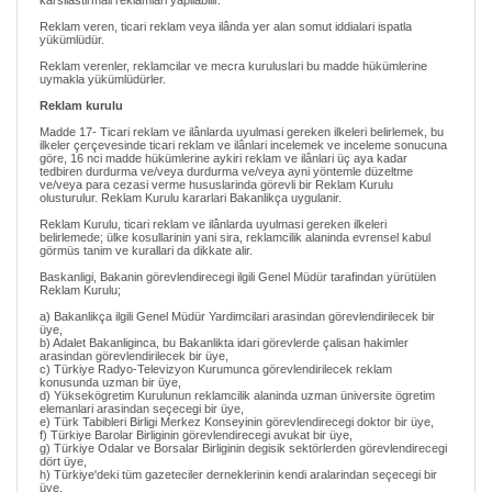
karsilastirmali reklamlari yapilabilir.
Reklam veren, ticari reklam veya ilânda yer alan somut iddialari ispatla
yükümlüdür.
Reklam verenler, reklamcilar ve mecra kuruluslari bu madde hükümlerine
uymakla yükümlüdürler.
Reklam kurulu
Madde 17- Ticari reklam ve ilânlarda uyulmasi gereken ilkeleri belirlemek, bu
ilkeler çerçevesinde ticari reklam ve ilânlari incelemek ve inceleme sonucuna
göre, 16 nci madde hükümlerine aykiri reklam ve ilânlari üç aya kadar
tedbiren durdurma ve/veya durdurma ve/veya ayni yöntemle düzeltme
ve/veya para cezasi verme hususlarinda görevli bir Reklam Kurulu
olusturulur. Reklam Kurulu kararlari Bakanlikça uygulanir.
Reklam Kurulu, ticari reklam ve ilânlarda uyulmasi gereken ilkeleri
belirlemede; ülke kosullarinin yani sira, reklamcilik alaninda evrensel kabul
görmüs tanim ve kurallari da dikkate alir.
Baskanligi, Bakanin görevlendirecegi ilgili Genel Müdür tarafindan yürütülen
Reklam Kurulu;
a) Bakanlikça ilgili Genel Müdür Yardimcilari arasindan görevlendirilecek bir
üye,
b) Adalet Bakanliginca, bu Bakanlikta idari görevlerde çalisan hakimler
arasindan görevlendirilecek bir üye,
c) Türkiye Radyo-Televizyon Kurumunca görevlendirilecek reklam
konusunda uzman bir üye,
d) Yüksekögretim Kurulunun reklamcilik alaninda uzman üniversite ögretim
elemanlari arasindan seçecegi bir üye,
e) Türk Tabibleri Birligi Merkez Konseyinin görevlendirecegi doktor bir üye,
f) Türkiye Barolar Birliginin görevlendirecegi avukat bir üye,
g) Türkiye Odalar ve Borsalar Birliginin degisik sektörlerden görevlendirecegi
dört üye,
h) Türkiye'deki tüm gazeteciler derneklerinin kendi aralarindan seçecegi bir
üye,