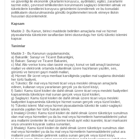
ve güvenligi ile ekonomik çikarlarini koruyucu, aydinlatici, egitici, zararlarini
tazmin edici, çevresel tehlikelerden korunmasini saglayici önlemleri almak ve
tüketicilerin kendilerini koruyucu girisimlerini özendirmek ve bu konudaki
politikalarin olusturulmasinda gönüllü örgütlenmeleri tesvik etmeye iliskin
hususlari düzenlemektir.
Kapsam
Madde 2- Bu Kanun, birinci maddede belirtilen amaçlarla mal ve hizmet
piyasalarinda tüketicinin taraflardan birini olusturdugu her türlü tüketici islemini
kapsar.
Tanimlar
Madde 3 - Bu Kanunun uygulamasinda;
a) Bakanlik: Sanayi ve Ticaret Bakanligini,
b) Bakan: Sanayi ve Ticaret Bakanini,
c) Mal: Alis-verise konu olan tasinir esyayi, konut ve tatil amaçli tasinmaz
mallari ve elektronik ortamda kullanilmak üzere hazirlanan yazilim, ses,
görüntü ve benzeri gayri maddi mallari,
d) Hizmet: Bir ücret veya menfaat karsiliginda yapilan mal saglama disindaki
her türlü faaliyeti,
e) Tüketici: Bir mal veya hizmeti ticari veya mesleki olmayan amaçlarla
edinen, kullanan veya yararlanan gerçek ya da tüzel kisiyi,
f) Satici: Kamu tüzel kisileri de dahil olmak üzere ticari veya mesleki faaliyetleri
kapsaminda tüketiciye mal sunan gerçek veya tüzel kisileri,
g) Saglayici: Kamu tüzel kisileri de dahil olmak üzere ticari veya mesleki
faaliyetleri kapsaminda tüketiciye hizmet sunan gerçek veya tüzel kisileri,
h) Tüketici islemi: Mal veya hizmet piyasalarinda tüketici ile satici-saglayici
arasinda yapilan her türlü hukuki islemi,
i) Imalatçi-Üretici: Kamu tüzel kisileri de dahil olmak üzere tüketiciye sunulmus
olan mal veya hizmetleri ya da bu mal veya hizmetlerin hammaddelerini yahut
ara mallarini üretenler ile mal üzerine kendi ayirt edici isaretini, ticari markasini
veya unvanini koyarak satisa sunanlari,
j) Ithalatçi: Kamu tüzel kisileri de dahil olmak üzere tüketiciye sunulmus olan
mal veya hizmetleri ya da bu mal veya hizmetlerin hammaddelerini yahut ara
mallarini yurt disindan getirerek satisa sunan gerçek veya tüzel kisiyi,