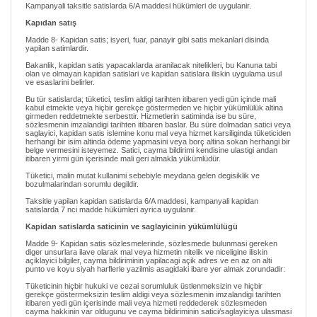
Kampanyali taksitle satislarda 6/A maddesi hükümleri de uygulanir.
Kapıdan satış
Madde 8- Kapidan satis; isyeri, fuar, panayir gibi satis mekanlari disinda
yapilan satimlardir.
Bakanlik, kapidan satis yapacaklarda aranilacak nitelikleri, bu Kanuna tabi
olan ve olmayan kapidan satislari ve kapidan satislara iliskin uygulama usul
ve esaslarini belirler.
Bu tür satislarda; tüketici, teslim aldigi tarihten itibaren yedi gün içinde mali
kabul etmekte veya hiçbir gerekçe göstermeden ve hiçbir yükümlülük altina
girmeden reddetmekte serbesttir. Hizmetlerin satiminda ise bu süre,
sözlesmenin imzalandigi tarihten itibaren baslar. Bu süre dolmadan satici veya
saglayici, kapidan satis islemine konu mal veya hizmet karsiliginda tüketiciden
herhangi bir isim altinda ödeme yapmasini veya borç altina sokan herhangi bir
belge vermesini isteyemez. Satici, cayma bildirimi kendisine ulastigi andan
itibaren yirmi gün içerisinde mali geri almakla yükümlüdür.
Tüketici, malin mutat kullanimi sebebiyle meydana gelen degisiklik ve
bozulmalarindan sorumlu degildir.
Taksitle yapilan kapidan satislarda 6/A maddesi, kampanyali kapidan
satislarda 7 nci madde hükümleri ayrica uygulanir.
Kapidan satislarda saticinin ve saglayicinin yükümlülügü
Madde 9- Kapidan satis sözlesmelerinde, sözlesmede bulunmasi gereken
diger unsurlara ilave olarak mal veya hizmetin nitelik ve niceligine iliskin
açiklayici bilgiler, cayma bildiriminin yapilacagi açik adres ve en az on alti
punto ve koyu siyah harflerle yazilmis asagidaki ibare yer almak zorundadir:
Tüketicinin hiçbir hukuki ve cezai sorumluluk üstlenmeksizin ve hiçbir
gerekçe göstermeksizin teslim aldigi veya sözlesmenin imzalandigi tarihten
itibaren yedi gün içerisinde mali veya hizmeti reddederek sözlesmeden
cayma hakkinin var oldugunu ve cayma bildiriminin satici/saglayiciya ulasmasi