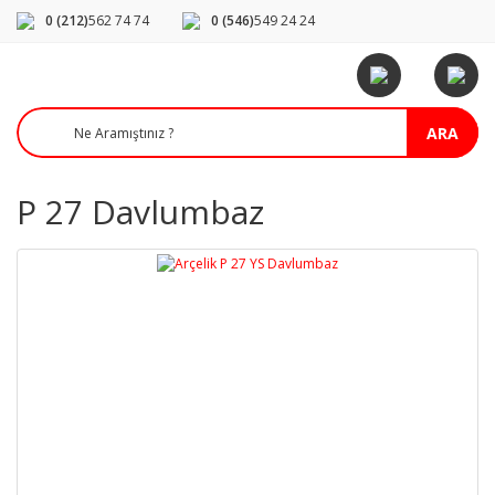
0 (212)
562 74 74
0 (546)
549 24 24
ARA
P 27 Davlumbaz