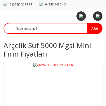
0 (212)
562 74 74
0 (546)
549 24 24
ARA
Arçelik Suf 5000 Mgsi Mini
Fırın Fiyatları